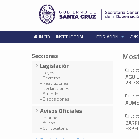
INICIO
INSTITUCIONAL
LEGISLACIÓN
AVIS
Most
Secciones
Legislación
Edic
- Leyes
AGUI
- Decretos
23.78
- Resoluciones
- Declaraciones
- Acuerdos
Edic
- Disposiciones
AUMEN
Avisos Oficiales
Edic
- Informes
BARR
- Avisos
EXPED
- Convocatoria