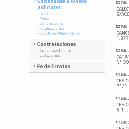
Sociedades y Avisos
Edic
Judiciales
CALI
- Edictos
S/ACC
- Avisos
- Convocatoria
Edic
- Notificaciones
CANCE
- Deudores Alimentarios
1.977
Contrataciones
- Concursos Públicos
Edic
- Licitaciones
CATIV
N° 39
Fe de Erratas
Edic
CESIÓ
P1/1
Edic
CESI
S.R.L.
Edic
CESIÓ