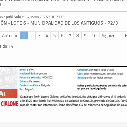
1
os / publicado el 14 Mayo 2026 / BO 6113
IÓN - LOTE 6 - MUNICIPALIDAD DE LOS ANTIGUOS - P2/3
Anterior
1
2
3
4
5
6
7
8
9
10
Siguiente
F
1 de 14