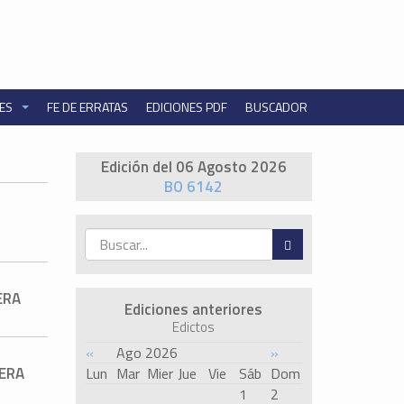
NES
FE DE ERRATAS
EDICIONES PDF
BUSCADOR
Edición del 06 Agosto 2026
BO 6142
ERA
Ediciones anteriores
Edictos
«
Ago 2026
»
NERA
Lun
Mar
Mier
Jue
Vie
Sáb
Dom
1
2