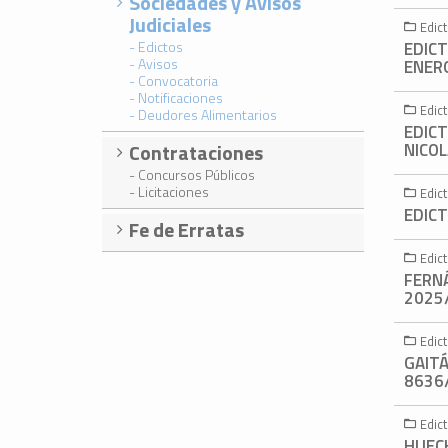
Sociedades y Avisos
Judiciales
Edic
- Edictos
EDICT
- Avisos
ENERG
- Convocatoria
- Notificaciones
Edic
- Deudores Alimentarios
EDICT
Contrataciones
NICOL
- Concursos Públicos
- Licitaciones
Edic
EDICT
Fe de Erratas
Edic
FERN
2025
Edic
GAIT
8636
Edic
HUEC