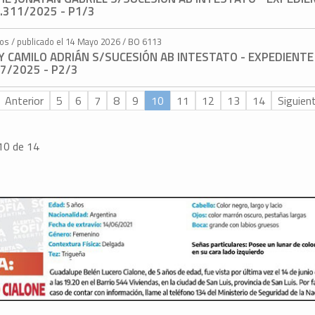
.311/2025 - P1/3
tos / publicado el 14 Mayo 2026 / BO 6113
Y CAMILO ADRIÁN S/SUCESIÓN AB INTESTATO - EXPEDIENTE
7/2025 - P2/3
Anterior
5
6
7
8
9
10
11
12
13
14
Siguien
10 de 14