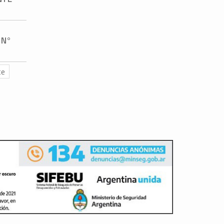
 N°
te