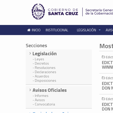
INICIO
INSTITUCIONAL
LEGISLACIÓN
AVIS
Most
Secciones
Legislación
Edic
- Leyes
EDICT
- Decretos
WINNI
- Resoluciones
- Declaraciones
- Acuerdos
Edic
- Disposiciones
EDICT
DON N
Avisos Oficiales
- Informes
Edic
- Avisos
EDICT
- Convocatoria
DON N