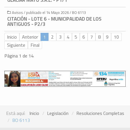
GLACIAR MAYO S.R.L. - P1/1
Avisos / publicado el 14 Mayo 2026 / BO 6113
CITACIÓN - LOTE 6 - MUNICIPALIDAD DE LOS
ANTIGUOS - P2/3
Inicio
Anterior
1
2
3
4
5
6
7
8
9
10
Siguiente
Final
Página 1 de 14
Está aquí:
Inicio
Legislación
Resoluciones Completas
BO 6113