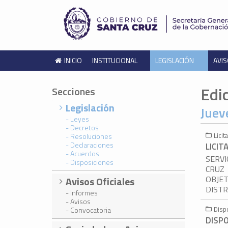
INICIO
INSTITUCIONAL
LEGISLACIÓN
AVIS
Edi
Secciones
Legislación
Juev
- Leyes
- Decretos
Licit
- Resoluciones
- Declaraciones
LICIT
- Acuerdos
SERVI
- Disposiciones
CRUZ
OBJET
Avisos Oficiales
DISTR
- Informes
- Avisos
Disp
- Convocatoria
DISPO