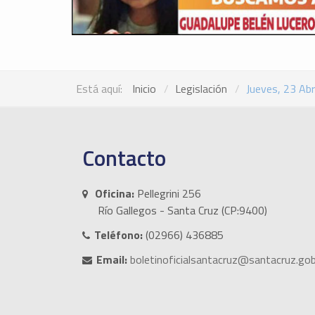
Está aquí:
Inicio
Legislación
Jueves, 23 Abr
Contacto
Oficina:
Pellegrini 256
Río Gallegos - Santa Cruz (CP:9400)
Teléfono:
(02966) 436885
Email:
boletinoficialsantacruz@santacruz.gob