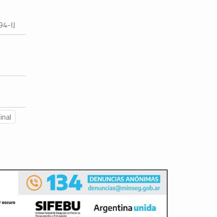
4-IJ
inal