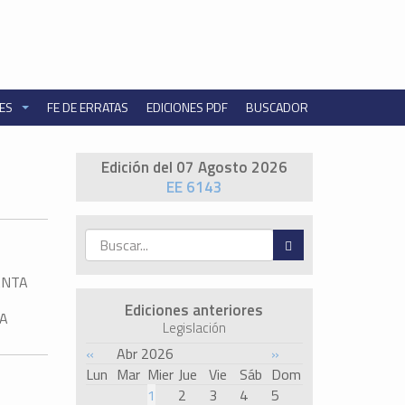
NES
FE DE ERRATAS
EDICIONES PDF
BUSCADOR
Edición del 07 Agosto 2026
EE 6143
ANTA
Ediciones anteriores
 A
Legislación
«
Abr 2026
»
Lun
Mar
Mier
Jue
Vie
Sáb
Dom
1
2
3
4
5