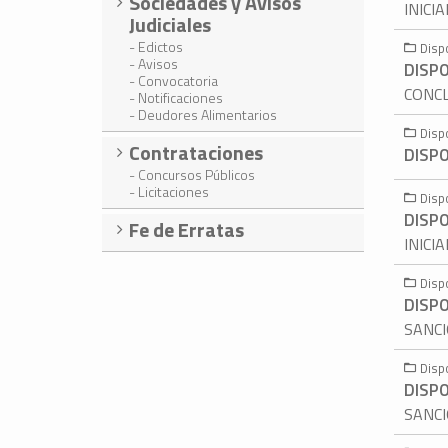
Sociedades y Avisos
INICI
Judiciales
- Edictos
Disp
- Avisos
DISPO
- Convocatoria
CONCL
- Notificaciones
- Deudores Alimentarios
Disp
Contrataciones
DISPO
- Concursos Públicos
- Licitaciones
Disp
DISPO
Fe de Erratas
INICI
Disp
DISPO
SANCI
Disp
DISPO
SANCI