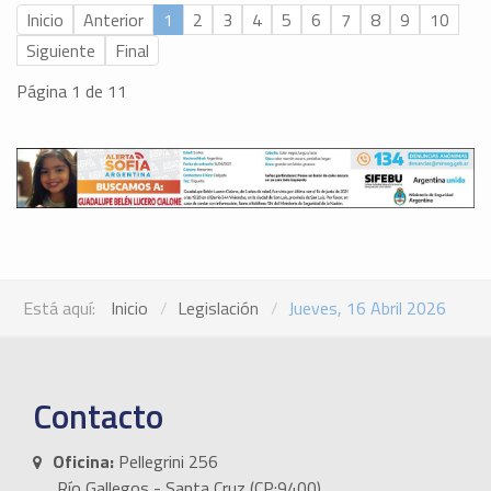
Inicio
Anterior
1
2
3
4
5
6
7
8
9
10
Siguiente
Final
Página 1 de 11
Está aquí:
Inicio
Legislación
Jueves, 16 Abril 2026
Contacto
Oficina:
Pellegrini 256
Río Gallegos - Santa Cruz (CP:9400)