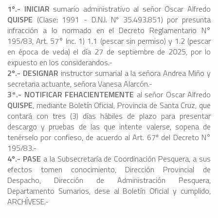
1º.- INICIAR
sumario administrativo al señor Oscar Alfredo
QUISPE
(Clase: 1991 - D.N.I. Nº 35.493.851) por presunta
infracción a lo normado en el Decreto Reglamentario N°
195/83, Art. 57° Inc. 1) 1.1 (pescar sin permiso) y 1.2 (pescar
en época de veda) el día 27 de septiembre de 2025, por lo
expuesto en los considerandos.-
2º.- DESIGNAR
instructor sumarial a la señora Andrea Miño y
secretaria actuante, señora Vanesa Alarcón.-
3°.- NOTIFICAR FEHACIENTEMENTE
al señor Oscar Alfredo
QUISPE
, mediante Boletín Oficial, Provincia de Santa Cruz, que
contará con tres (3) días hábiles de plazo para presentar
descargo y pruebas de las que intente valerse, sopena de
tenérselo por confieso, de acuerdo al Art. 67º del Decreto N°
195/83.-
4º.- PASE
a la Subsecretaría de Coordinación Pesquera, a sus
efectos tomen conocimiento, Dirección Provincial de
Despacho, Dirección de Administración Pesquera,
Departamento Sumarios, dese al Boletín Oficial y cumplido,
ARCHÍVESE.-