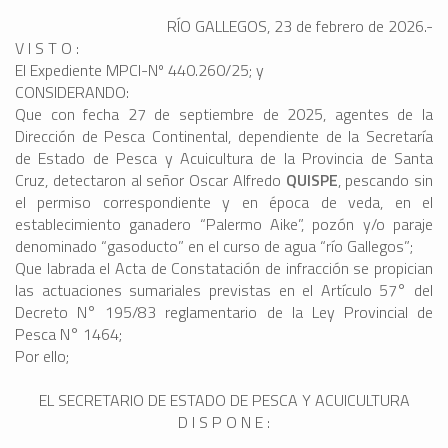
RÍO GALLEGOS, 23 de febrero de 2026.-
V I S T O :
El Expediente MPCI-Nº 440.260/25; y
CONSIDERANDO:
Que con fecha 27 de septiembre de 2025, agentes de la
Dirección de Pesca Continental, dependiente de la Secretaría
de Estado de Pesca y Acuicultura de la Provincia de Santa
Cruz, detectaron al señor Oscar Alfredo
QUISPE
, pescando sin
el permiso correspondiente y en época de veda, en el
establecimiento ganadero “Palermo Aike”, pozón y/o paraje
denominado “gasoducto” en el curso de agua “río Gallegos”;
Que labrada el Acta de Constatación de infracción se propician
las actuaciones sumariales previstas en el Artículo 57° del
Decreto N° 195/83 reglamentario de la Ley Provincial de
Pesca N° 1464;
Por ello;
EL SECRETARIO DE ESTADO DE PESCA Y ACUICULTURA
D I S P O N E :