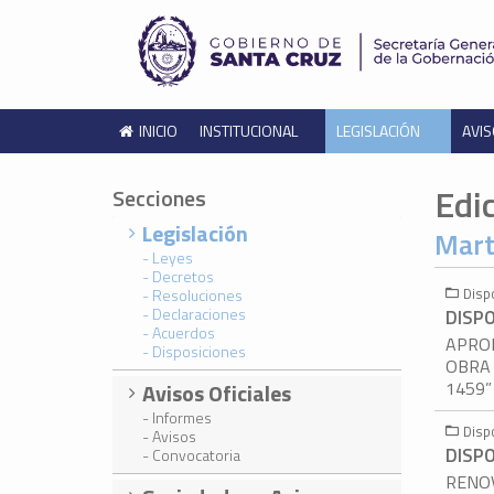
INICIO
INSTITUCIONAL
LEGISLACIÓN
AVIS
Edi
Secciones
Legislación
Mart
- Leyes
- Decretos
Disp
- Resoluciones
- Declaraciones
DISPO
- Acuerdos
APROB
- Disposiciones
OBRA 
1459
Avisos Oficiales
- Informes
Disp
- Avisos
DISPO
- Convocatoria
RENO