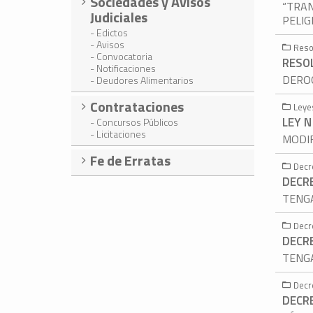
Sociedades y Avisos
“TRAN
Judiciales
PELIG
- Edictos
- Avisos
Reso
- Convocatoria
RESOL
- Notificaciones
DEROG
- Deudores Alimentarios
Contrataciones
Leye
LEY N
- Concursos Públicos
- Licitaciones
MODIF
Fe de Erratas
Decr
DECR
TENGA
Decr
DECR
TENGA
Decr
DECR