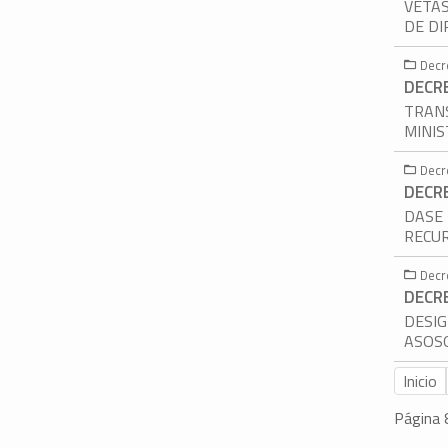
VÉTAS
DE D
Decr
DECR
TRANS
MINIS
Decr
DECR
DASE
RECUR
Decr
DECR
DESIG
ASOSO
Inicio
Página 