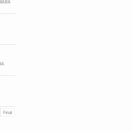
ÁMARA
-
RA
Final