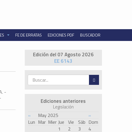
NES
FE DE ERRATAS
EDICIONES PDF
BUSCADOR
Edición del 07 Agosto 2026
EE 6143
. -
-
Ediciones anteriores
Legislación
«
May 2025
»
Lun
Mar
Mier
Jue
Vie
Sáb
Dom
1
2
3
4