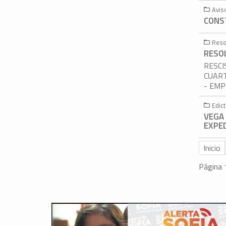
Avis
CONST
Reso
RESOL
RESCI
CUART
- EMP
Edic
VEGA
EXPED
Inicio
Página 