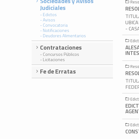
Sociedades y Avisos
Reso
Judiciales
RESOL
- Edictos
TITUL
- Avisos
UBICA
- Convocatoria
- CAS
- Notificaciones
- Deudores Alimentarios
Edic
Contrataciones
ALES
INTES
- Concursos Públicos
- Licitaciones
Reso
Fe de Erratas
RESOL
TITUL
FEDER
Edic
EDICT
AGENT
Edic
CONST