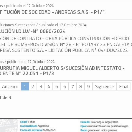
os / publicado el 17 Octubre 2024
ITUCIÓN DE SOCIEDAD - ANDREAS S.A.S. - P1/1
luciones Sintetizadas / publicado el 17 Octubre 2024
UCIÓN I.D.U.V.-N° 0680/2024
SIÓN DE CONTRATO - OBRA PÚBLICA CONSTRUCCIÓN EDIFICIO
EL DE BOMBEROS DIVISIÓN Nº 28 - Bº ROTARY 23 EN CALETA 
RESA SUSTENTO S.A. - LICITACIÓN PÚBLICA N° 04/IDUV/2022
tos / publicado el 17 Octubre 2024
 URRUTIA MIGUEL ALBERTO S/SUCESIÓN AB INTESTATO -
IENTE N° 22.051 - P1/3
Anterior
1
2
3
4
5
6
7
8
9
Siguiente
Final
1 de 9