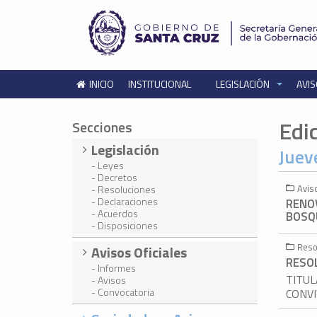
INICIO
INSTITUCIONAL
LEGISLACIÓN
AVIS
Edi
Secciones
Legislación
Juev
- Leyes
- Decretos
Avis
- Resoluciones
- Declaraciones
RENO
- Acuerdos
BOSQU
- Disposiciones
Reso
Avisos Oficiales
RESOL
- Informes
TITUL
- Avisos
- Convocatoria
CONVI