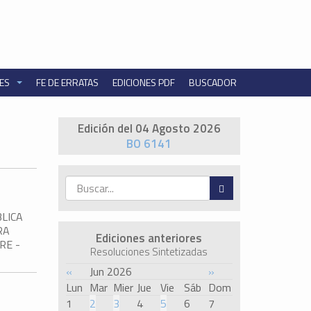
NES
FE DE ERRATAS
EDICIONES PDF
BUSCADOR
Edición del 04 Agosto 2026
BO 6141
LICA
RA
Ediciones anteriores
RE -
Resoluciones Sintetizadas
«
Jun 2026
»
Lun
Mar
Mier
Jue
Vie
Sáb
Dom
1
2
3
4
5
6
7