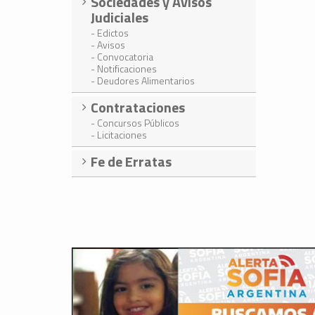
Sociedades y Avisos
Judiciales
- Edictos
- Avisos
- Convocatoria
- Notificaciones
- Deudores Alimentarios
Contrataciones
- Concursos Públicos
- Licitaciones
Fe de Erratas