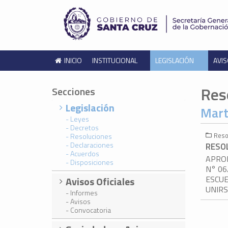
INICIO
INSTITUCIONAL
LEGISLACIÓN
AVIS
Res
Secciones
Legislación
Mart
- Leyes
- Decretos
Reso
- Resoluciones
- Declaraciones
RESOL
- Acuerdos
APROB
- Disposiciones
N° 06
ESCUE
Avisos Oficiales
UNIR
- Informes
- Avisos
- Convocatoria