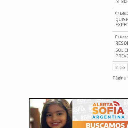
MINER
Edic
QUIS
EXPED
Reso
RESOL
SOLIC
PREV
Inicio
Página 