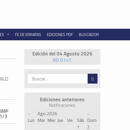
NES
FE DE ERRATAS
EDICIONES PDF
BUSCADOR
Edición del 04 Agosto 2026
BO 6141
CRUZ
Ediciones anteriores
Notificaciones
LIMP
«
Ago 2026
»
P1/3
Lun
Mar
Mier
Jue
Vie
Sáb
Dom
1
2