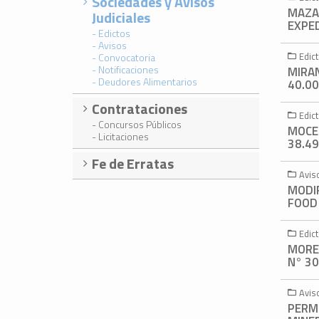
Sociedades y Avisos
MAZA
Judiciales
EXPED
- Edictos
- Avisos
Edic
- Convocatoria
- Notificaciones
MIRA
- Deudores Alimentarios
40.00
Contrataciones
Edic
- Concursos Públicos
MOCET
- Licitaciones
38.49
Fe de Erratas
Avis
MODI
FOOD 
Edic
MORE
N° 30
Avis
PERMI