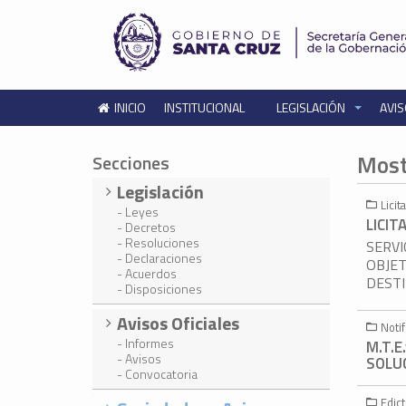
INICIO
INSTITUCIONAL
LEGISLACIÓN
AVIS
Most
Secciones
Legislación
Lici
- Leyes
LICIT
- Decretos
- Resoluciones
SERVI
- Declaraciones
OBJET
- Acuerdos
DESTI
- Disposiciones
Avisos Oficiales
Noti
- Informes
M.T.E
- Avisos
SOLUC
- Convocatoria
Edic