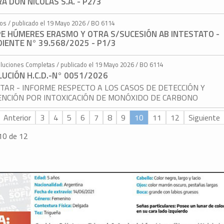
A DON NICOLÁS S.A. - P2/3
tos / publicado el 19 Mayo 2026 / BO 6114
PE HÚMERES ERASMO Y OTRA S/SUCESIÓN AB INTESTATO -
IENTE N° 39.568/2025 - P1/3
luciones Completas / publicado el 19 Mayo 2026 / BO 6114
UCIÓN H.C.D.-N° 0051/2026
ITAR - INFORME RESPECTO A LOS CASOS DE DETECCIÓN Y
ENCIÓN POR INTOXICACIÓN DE MONÓXIDO DE CARBONO
Anterior
3
4
5
6
7
8
9
10
11
12
Siguiente
10 de 12