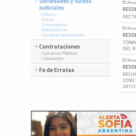
Sociedades y Avisos
Reso
Judiciales
RESOL
- Edictos
RECTI
- Avisos
- Convocatoria
Reso
- Notificaciones
RESOL
- Deudores Alimentarios
TOMA 
Contrataciones
DEL R
- Concursos Públicos
- Licitaciones
Reso
RESOL
Fe de Erratas
RECHA
CONST
207/