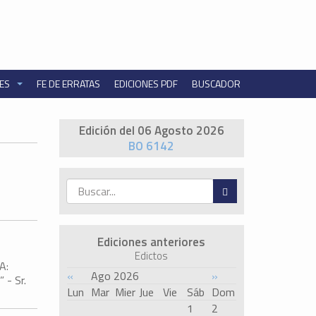
NES
FE DE ERRATAS
EDICIONES PDF
BUSCADOR
Edición del 06 Agosto 2026
BO 6142
Ediciones anteriores
Edictos
A:
«
Ago 2026
»
- Sr.
Lun
Mar
Mier
Jue
Vie
Sáb
Dom
1
2