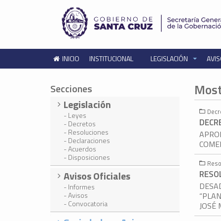
INICIO
INSTITUCIONAL
LEGISLACIÓN
AVIS
Most
Secciones
Legislación
Decr
- Leyes
DECR
- Decretos
- Resoluciones
APROB
- Declaraciones
COMER
- Acuerdos
- Disposiciones
Reso
RESOL
Avisos Oficiales
DESAD
- Informes
- Avisos
“PLAN
- Convocatoria
JOSÉ