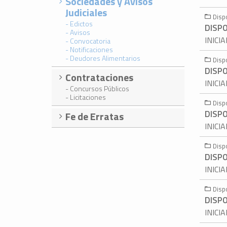
Sociedades y Avisos
Judiciales
Disp
- Edictos
DISPO
- Avisos
INICI
- Convocatoria
- Notificaciones
- Deudores Alimentarios
Disp
DISPO
Contrataciones
INICI
- Concursos Públicos
- Licitaciones
Disp
DISPO
Fe de Erratas
INICI
Disp
DISPO
INICI
Disp
DISPO
INICI