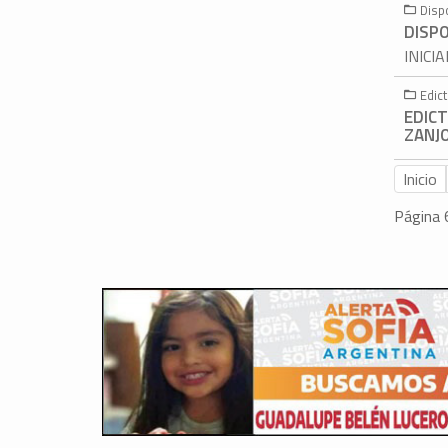
Disp
DISPO
INICI
Edic
EDICT
ZANJO
Inicio
Página 