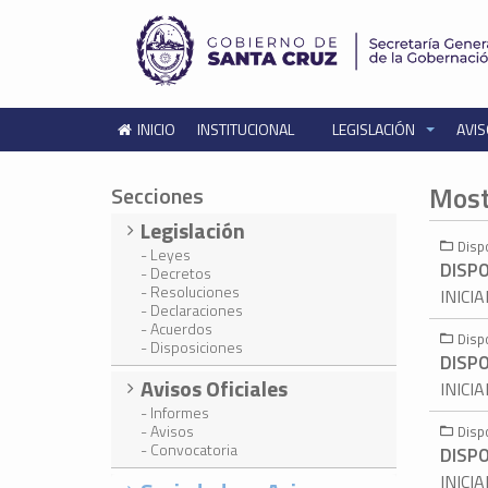
INICIO
INSTITUCIONAL
LEGISLACIÓN
AVIS
Most
Secciones
Legislación
Disp
- Leyes
DISPO
- Decretos
- Resoluciones
INICI
- Declaraciones
- Acuerdos
Disp
- Disposiciones
DISPO
Avisos Oficiales
INICI
- Informes
- Avisos
Disp
- Convocatoria
DISPO
INICI