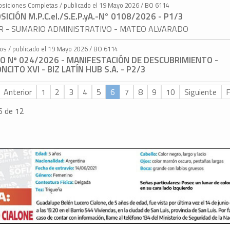
osiciones Completas / publicado el 19 Mayo 2026 / BO 6114
SICIÓN M.P.C.eI./S.E.P.yA.-N° 0108/2026 - P1/3
AR - SUMARIO ADMINISTRATIVO - MATEO ALVARADO
tos / publicado el 19 Mayo 2026 / BO 6114
O Nº 024/2026 - MANIFESTACIÓN DE DESCUBRIMIENTO -
NCITO XVI - BIZ LATÍN HUB S.A. - P2/3
Anterior
1
2
3
4
5
6
7
8
9
10
Siguiente
F
6 de 12