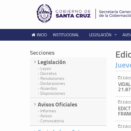
INICIO
INSTITUCIONAL
LEGISLACIÓN
AVIS
Edi
Secciones
Legislación
Juev
- Leyes
- Decretos
Edict
- Resoluciones
- Declaraciones
VIDAL
- Acuerdos
21.87
- Disposiciones
Edict
Avisos Oficiales
EDIC
- Informes
FRANC
- Avisos
- Convocatoria
Edict