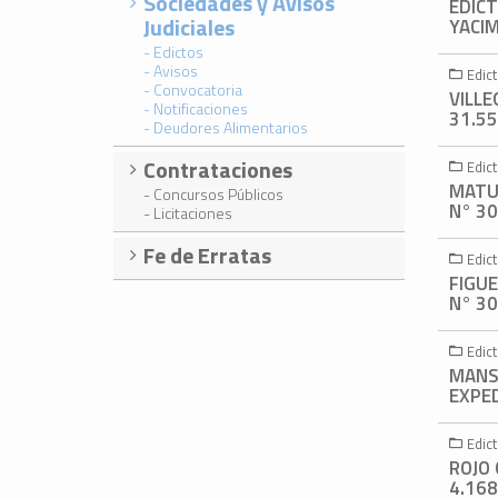
Sociedades y Avisos
EDIC
Judiciales
YACIM
- Edictos
- Avisos
Edict
- Convocatoria
VILLE
- Notificaciones
31.55
- Deudores Alimentarios
Contrataciones
Edict
MATU
- Concursos Públicos
N° 30
- Licitaciones
Fe de Erratas
Edict
FIGU
N° 30
Edict
MANSI
EXPED
Edict
ROJO
4.168