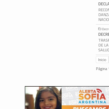
DECLA
RECON
DANZA
NACI
Decr
DECR
TRASF
DE LA
SALUD
Inicio
Página 