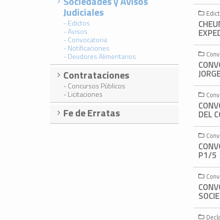
Sociedades y Avisos
Judiciales
Edict
- Edictos
CHEU
- Avisos
EXPE
- Convocatoria
- Notificaciones
Convo
- Deudores Alimentarios
CONV
Contrataciones
JORGE
- Concursos Públicos
- Licitaciones
Convo
CONV
Fe de Erratas
DEL C
Convo
CONVO
P1/5
Convo
CONV
SOCI
Decla