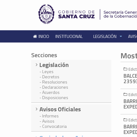
INICIO
INSTITUCIONAL
LEGISLACIÓN
AVIS
Most
Secciones
Legislación
Edict
- Leyes
BALCE
- Decretos
2359
- Resoluciones
- Declaraciones
- Acuerdos
Edict
- Disposiciones
BARR
EXPED
Avisos Oficiales
- Informes
Edict
- Avisos
BARR
- Convocatoria
EXPED