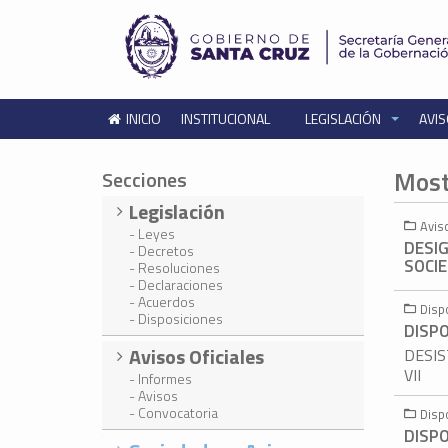
INICIO
INSTITUCIONAL
LEGISLACIÓN
AVIS
Most
Secciones
Legislación
Avis
- Leyes
DESI
- Decretos
SOCI
- Resoluciones
- Declaraciones
- Acuerdos
Disp
- Disposiciones
DISPO
Avisos Oficiales
DESIS
VII
- Informes
- Avisos
- Convocatoria
Disp
DISPO