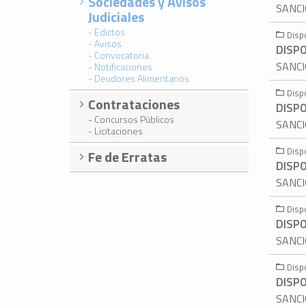
Sociedades y Avisos
SANCI
Judiciales
- Edictos
Disp
- Avisos
DISPO
- Convocatoria
SANCI
- Notificaciones
- Deudores Alimentarios
Disp
Contrataciones
DISPO
- Concursos Públicos
SANCI
- Licitaciones
Disp
Fe de Erratas
DISPO
SANCI
Disp
DISPO
SANCI
Disp
DISPO
SANCI