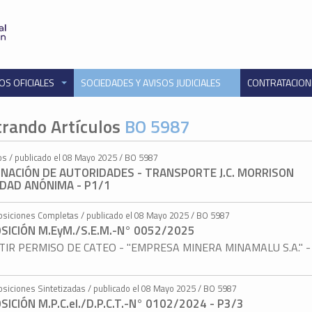
OS OFICIALES
SOCIEDADES Y AVISOS JUDICIALES
CONTRATACIO
rando Artículos
BO 5987
os / publicado el 08 Mayo 2025 / BO 5987
GNACIÓN DE AUTORIDADES - TRANSPORTE J.C. MORRISON
EDAD ANÓNIMA - P1/1
osiciones Completas / publicado el 08 Mayo 2025 / BO 5987
SICIÓN M.EyM./S.E.M.-N° 0052/2025
TIR PERMISO DE CATEO - "EMPRESA MINERA MINAMALU S.A." -
osiciones Sintetizadas / publicado el 08 Mayo 2025 / BO 5987
SICIÓN M.P.C.eI./D.P.C.T.-N° 0102/2024 - P3/3