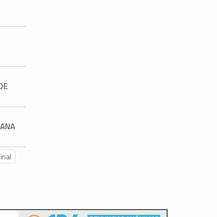
DE
3
HANA
inal