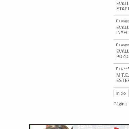
EVAL
ETAPA
Avis
EVAL
INYEC
Avis
EVAL
POZOS
Noti
M.T.E
ESTEF
Inicio
Página 