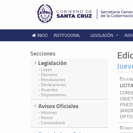
INICIO
INSTITUCIONAL
LEGISLACIÓN
AVIS
Edi
Secciones
Legislación
Juev
- Leyes
- Decretos
Lici
- Resoluciones
- Declaraciones
LICIT
- Acuerdos
CONSE
- Disposiciones
OBJET
PSICO
Avisos Oficiales
JARDÍ
- Informes
DPTO
- Avisos
- Convocatoria
Decr