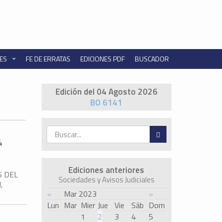
NES
FE DE ERRATAS
EDICIONES PDF
BUSCADOR
Edición del 04 Agosto 2026
BO 6141
4
Ediciones anteriores
S DEL
Sociedades y Avisos Judiciales
,
«
Mar 2023
»
Lun
Mar
Mier
Jue
Vie
Sáb
Dom
1
2
3
4
5