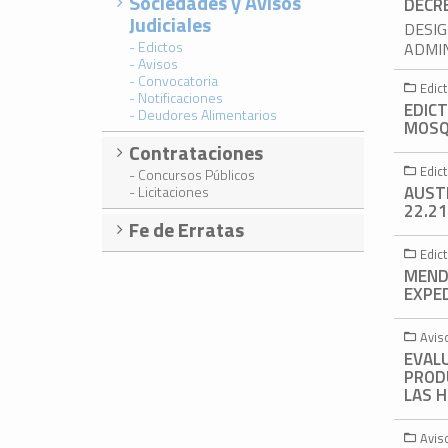
Sociedades y Avisos
DECR
Judiciales
DESIG
- Edictos
ADMIN
- Avisos
- Convocatoria
Edic
- Notificaciones
EDICT
- Deudores Alimentarios
MOSQU
Contrataciones
Edic
- Concursos Públicos
AUSTR
- Licitaciones
22.2
Fe de Erratas
Edic
MEND
EXPED
Avis
EVAL
PRODU
LAS H
Avis