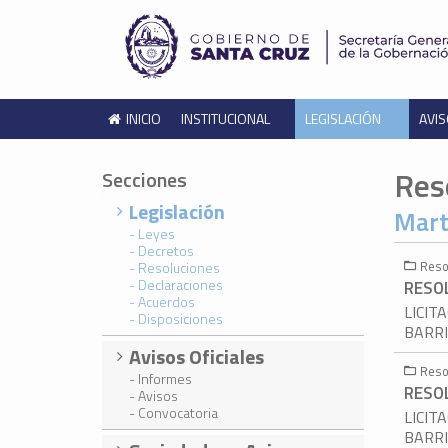
INICIO
INSTITUCIONAL
LEGISLACIÓN
AVIS
Res
Secciones
Legislación
Mart
- Leyes
- Decretos
Reso
- Resoluciones
- Declaraciones
RESOL
- Acuerdos
LICIT
- Disposiciones
BARRI
Avisos Oficiales
Reso
- Informes
RESOL
- Avisos
- Convocatoria
LICIT
BARRI