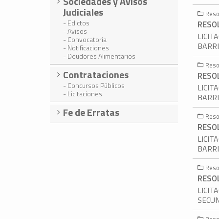
Sociedades y Avisos
Judiciales
Reso
- Edictos
RESOL
- Avisos
LICIT
- Convocatoria
BARRI
- Notificaciones
- Deudores Alimentarios
Reso
Contrataciones
RESOL
- Concursos Públicos
LICIT
- Licitaciones
BARRI
Fe de Erratas
Reso
RESOL
LICIT
BARRI
Reso
RESOL
LICIT
SECUN
Reso