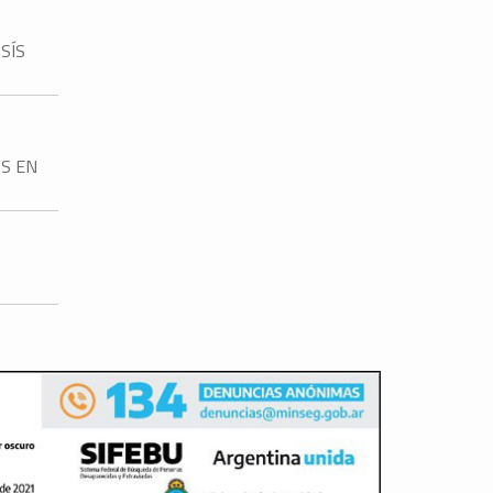
SÍS
AS EN