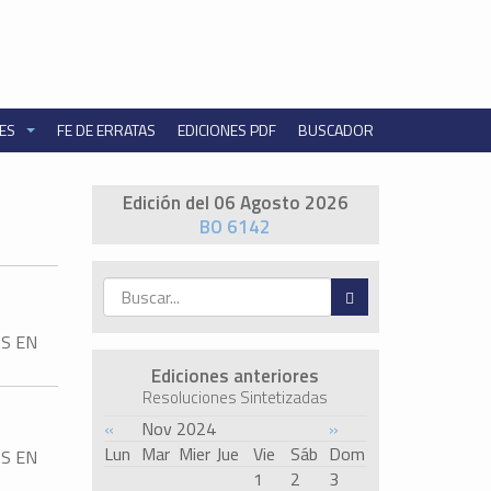
NES
FE DE ERRATAS
EDICIONES PDF
BUSCADOR
Edición del 06 Agosto 2026
BO 6142
AS EN
Ediciones anteriores
Resoluciones Sintetizadas
«
Nov 2024
»
Lun
Mar
Mier
Jue
Vie
Sáb
Dom
AS EN
1
2
3