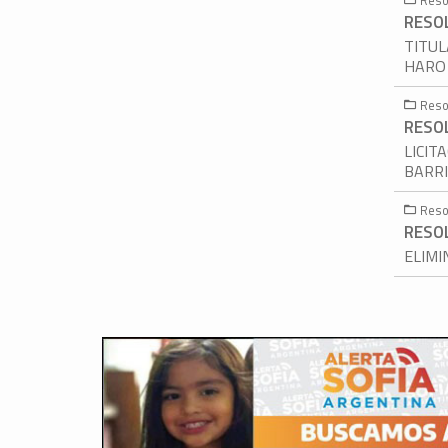
RESOL
TITUL
HARO 
Reso
RESOL
LICIT
BARRI
Reso
RESOL
ELIMI