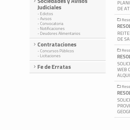
Sociedades y Avisos
PLANI
Judiciales
DE AT
- Edictos
- Avisos
Reso
- Convocatoria
RESOL
- Notificaciones
REITE
- Deudores Alimentarios
DE SA
Contrataciones
Reso
- Concursos Públicos
- Licitaciones
RESOL
SOLIC
Fe de Erratas
WEB O
ALQUI
Reso
RESOL
SOLIC
PROVI
GEOG