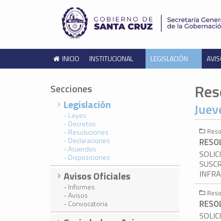
INICIO
INSTITUCIONAL
LEGISLACIÓN
AVIS
Res
Secciones
Legislación
Juev
- Leyes
- Decretos
Reso
- Resoluciones
- Declaraciones
RESOL
- Acuerdos
SOLIC
- Disposiciones
SUSCR
INFR
Avisos Oficiales
- Informes
Reso
- Avisos
RESOL
- Convocatoria
SOLIC