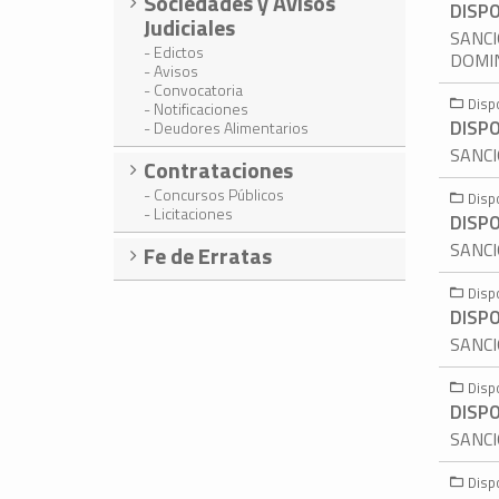
Sociedades y Avisos
DISPO
Judiciales
SANCI
- Edictos
DOMI
- Avisos
- Convocatoria
Disp
- Notificaciones
DISPO
- Deudores Alimentarios
SANCI
Contrataciones
- Concursos Públicos
Disp
- Licitaciones
DISPO
SANCI
Fe de Erratas
Disp
DISPO
SANCI
Disp
DISPO
SANCI
Disp