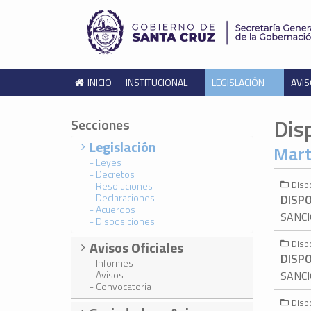
INICIO
INSTITUCIONAL
LEGISLACIÓN
AVIS
Dis
Secciones
Legislación
Mart
- Leyes
- Decretos
Disp
- Resoluciones
- Declaraciones
DISPO
- Acuerdos
SANCI
- Disposiciones
Avisos Oficiales
Disp
DISPO
- Informes
- Avisos
SANCI
- Convocatoria
Disp