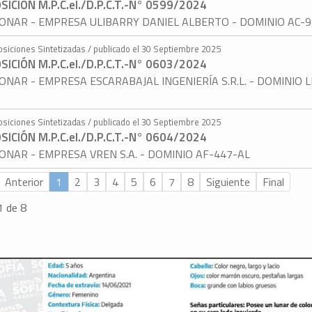
SICIÓN M.P.C.eI./D.P.C.T.-N° 0599/2024
ONAR - EMPRESA ULIBARRY DANIEL ALBERTO - DOMINIO AC-
osiciones Sintetizadas / publicado el 30 Septiembre 2025
SICIÓN M.P.C.eI./D.P.C.T.-N° 0603/2024
ONAR - EMPRESA ESCARABAJAL INGENIERÍA S.R.L. - DOMINIO L
osiciones Sintetizadas / publicado el 30 Septiembre 2025
SICIÓN M.P.C.eI./D.P.C.T.-N° 0604/2024
ONAR - EMPRESA VREN S.A. - DOMINIO AF-447-AL
Anterior
1
2
3
4
5
6
7
8
Siguiente
Final
1 de 8