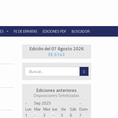
NES
FE DE ERRATAS
EDICIONES PDF
BUSCADOR
Edición del 07 Agosto 2026
EE 6143
Ediciones anteriores
Disposiciones Sintetizadas
«
Sep 2025
»
Lun
Mar
Mier
Jue
Vie
Sáb
Dom
1
2
3
4
5
6
7