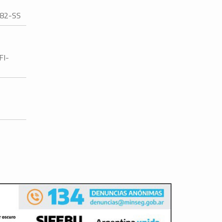
982-SS
FI-