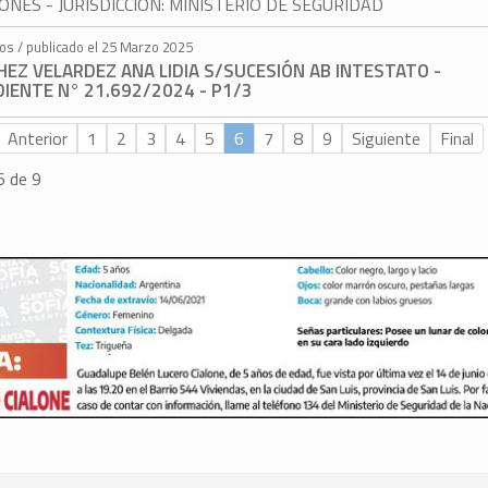
ONES - JURISDICCIÓN: MINISTERIO DE SEGURIDAD
tos / publicado el 25 Marzo 2025
EZ VELARDEZ ANA LIDIA S/SUCESIÓN AB INTESTATO -
IENTE N° 21.692/2024 - P1/3
Anterior
1
2
3
4
5
6
7
8
9
Siguiente
Final
6 de 9