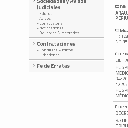
Sociedades y Avisos
Judiciales
Edic
ARAUJ
- Edictos
PERJU
- Avisos
- Convocatoria
- Notificaciones
Edic
- Deudores Alimentarios
TOLAB
N° 95
Contrataciones
- Concursos Públicos
Lici
- Licitaciones
LICIT
Fe de Erratas
HOSPI
MÉDIC
34/20
1229/
HOSPI
MÉDIC
Decr
DECR
RATIF
TRIBU