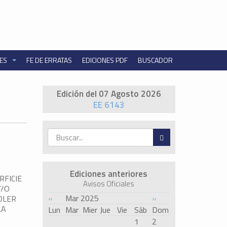
NES
FE DE ERRATAS
EDICIONES PDF
BUSCADOR
Edición del 07 Agosto 2026
EE 6143
Ediciones anteriores
RFICIE
Avisos Oficiales
Y/O
«
Mar 2025
»
OLER
LA
Lun
Mar
Mier
Jue
Vie
Sáb
Dom
1
2