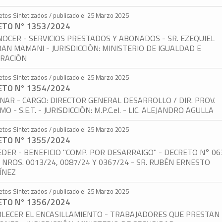
etos Sintetizados / publicado el 25 Marzo 2025
ETO N° 1353/2024
OCER - SERVICIOS PRESTADOS Y ABONADOS - SR. EZEQUIEL
AN MAMANI - JURISDICCIÓN: MINISTERIO DE IGUALDAD E
GRACIÓN
etos Sintetizados / publicado el 25 Marzo 2025
ETO N° 1354/2024
NAR - CARGO: DIRECTOR GENERAL DESARROLLO / DIR. PROV.
O - S.E.T. - JURISDICCIÓN: M.P.C.eI. - LIC. ALEJANDRO AGULLA
etos Sintetizados / publicado el 25 Marzo 2025
ETO N° 1355/2024
DER - BENEFICIO "COMP. POR DESARRAIGO" - DECRETO N° 06
. NROS. 0013/24, 0087/24 Y 0367/24 - SR. RUBÉN ERNESTO
ÍNEZ
etos Sintetizados / publicado el 25 Marzo 2025
ETO N° 1356/2024
LECER EL ENCASILLAMIENTO - TRABAJADORES QUE PRESTAN