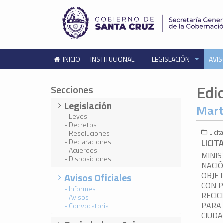
INICIO
INSTITUCIONAL
LEGISLACIÓN
AVIS
Edi
Secciones
Legislación
Mart
- Leyes
- Decretos
Lici
- Resoluciones
- Declaraciones
LICIT
- Acuerdos
MINIS
- Disposiciones
NACI
OBJET
Avisos Oficiales
CON P
- Informes
RECIC
- Avisos
PARA 
- Convocatoria
CIUDA