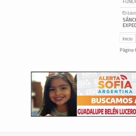
FUNCI
Edic
SÁNCH
EXPED
Inicio
Página 