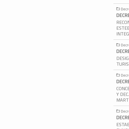
Decr
DECR
RECON
ESTEB
INTE
Decr
DECR
DESIG
TURISM
Decr
DECR
CONCE
Y DEC
MART
Decr
DECR
ESTAB