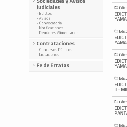
Sociedades y Avisos
Judiciales
Edic
- Edictos
EDICT
- Avisos
YAMAN
- Convocatoria
- Notificaciones
Edic
- Deudores Alimentarios
EDICT
Contrataciones
YAMAN
- Concursos Públicos
- Licitaciones
Edic
EDICT
Fe de Erratas
YAMAN
Edic
EDIC
II - 
Edic
EDICT
PANTA
Edic