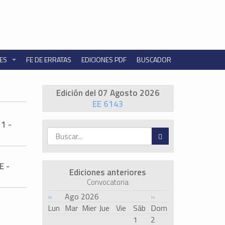
NES
FE DE ERRATAS
EDICIONES PDF
BUSCADOR
Edición del 07 Agosto 2026
EE 6143
1 -
E -
Ediciones anteriores
Convocatoria
«
Ago 2026
»
I
Lun
Mar
Mier
Jue
Vie
Sáb
Dom
1
2