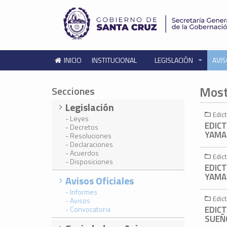
INICIO
INSTITUCIONAL
LEGISLACIÓN
AVIS
Most
Secciones
Legislación
Edic
- Leyes
EDICT
- Decretos
YAMAN
- Resoluciones
- Declaraciones
- Acuerdos
Edic
- Disposiciones
EDICT
YAMAN
Avisos Oficiales
- Informes
Edic
- Avisos
EDICT
- Convocatoria
SUEÑO