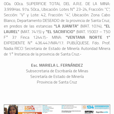
00a. 00ca. SUPERFICIE TOTAL DEL A.R.E. DE LA MINA:
3.999Has. 97a. 50ca., Ubicación: Lotes N° 23-24, Fracción: "C",
Sección: "V" y Lote: 42, Fracción: “4”, Ubicación: Zona Cabo
Blanco, Departamento DESEADO de la provincia de Santa Cruz,
en predios de las estancias
"LA JUANITA”
(MAT. 1074),
"EL
LAUREL”
(MAT. 7415) y
"EL SACRIFICIO"
(MAT. 15007 – T50
F° 37 Finca 12447).- MINA:
“VENTANA NORTE 1”
EXPEDIENTE N° 436.447/MA/17. PUBLÍQUESE. Fdo. Prof.
Nadia RICCI Secretaria de Estado de Minería Autoridad Minera
de 1° Instancia de la provincia de Santa Cruz.-
Esc. MARIELA L. FERNÁNDEZ
Subsecretaria de Escribanía de Minas
Secretaría de Estado de Minería
Provincia de Santa Cruz