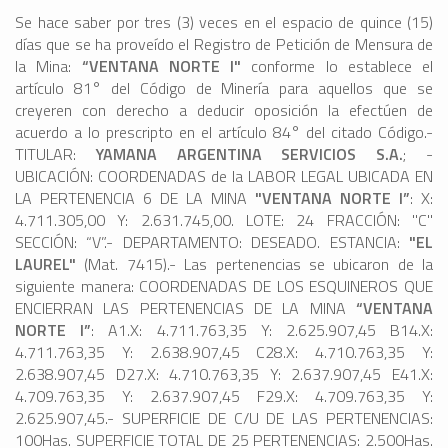
Se hace saber por tres (3) veces en el espacio de quince (15)
días que se ha proveído el Registro de Petición de Mensura de
la Mina:
“VENTANA NORTE I"
conforme lo establece el
artículo 81° del Código de Minería para aquellos que se
creyeren con derecho a deducir oposición la efectúen de
acuerdo a lo prescripto en el artículo 84° del citado Código.-
TITULAR:
YAMANA ARGENTINA SERVICIOS S.A.
; -
UBICACIÓN: COORDENADAS de la LABOR LEGAL UBICADA EN
LA PERTENENCIA 6 DE LA MINA
"VENTANA NORTE I”
: X:
4.711.305,00 Y: 2.631.745,00. LOTE: 24 FRACCIÓN: "C"
SECCIÓN: “V”.- DEPARTAMENTO: DESEADO. ESTANCIA:
"EL
LAUREL"
(Mat. 7415).- Las pertenencias se ubicaron de la
siguiente manera: COORDENADAS DE LOS ESQUINEROS QUE
ENCIERRAN LAS PERTENENCIAS DE LA MINA
“VENTANA
NORTE I”
: A1.X: 4.711.763,35 Y: 2.625.907,45 B14.X:
4.711.763,35 Y: 2.638.907,45 C28.X: 4.710.763,35 Y:
2.638.907,45 D27.X: 4.710.763,35 Y: 2.637.907,45 E41.X:
4.709.763,35 Y: 2.637.907,45 F29.X: 4.709.763,35 Y:
2.625.907,45.- SUPERFICIE DE C/U DE LAS PERTENENCIAS:
100Has. SUPERFICIE TOTAL DE 25 PERTENENCIAS: 2.500Has.