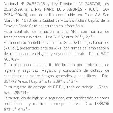
Nacional Nº 24.557/95 y Ley Provincial Nº 2450/96, Ley
25.212/99, a la
R/S
HARO LUIS ANDRÉS -
(C.U.I.T. 20-
29541304-3), con domicilio constituido en Calle AV. San
Martín Nº 1570, de la Ciudad de Pto. San Julián, Capital de la
Prov. de Santa Cruz, ha incurrido en infracción a:
Falta contrato de afiliación a una ART con nómina de
trabajadores cubiertos – Ley 24.557 arts. 26° y 27°.-
Falta declaración del Relevamiento Gral. De Riesgos Laborales
(R.G.R.L.), presentado ante su ART (con firmas del empleador y
del responsable en Higiene y seguridad laboral) – Resol. S.R.T
463/09.-
Falta plan anual de capacitación firmado por profesional de
higiene y seguridad. Registro y constancia de dictado de
capacitaciones sobre riesgos generales y específicos – Dto.
351/79 Anexo I Cap. 21 arts. 209° y 213°.-
Falta registro de entrega de E.P.P. y ropa de trabajo – Resol.
S.R.T. 299/11.-
Falta servicio de higiene y seguridad, con certificación de horas
profesionales y matrícula correspondiente – Dto. 1338/96
arts. 3° y 12°.-