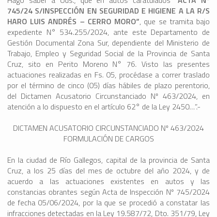
Hago saber a Uds., que en autos caratulados “
ACTA Nº
745/24 S/INSPECCIÓN EN SEGURIDAD E HIGIENE A LA R/S
HARO LUIS ANDRÉS – CERRO MORO
”
, que se tramita bajo
expediente N° 534.255/2024, ante este Departamento de
Gestión Documental Zona Sur, dependiente del Ministerio de
Trabajo, Empleo y Seguridad Social de la Provincia de Santa
Cruz, sito en Perito Moreno N° 76. Visto las presentes
actuaciones realizadas en Fs. 05, procédase a correr traslado
por el término de cinco (05) días hábiles de plazo perentorio,
del Dictamen Acusatorio Circunstanciado Nº 463/2024, en
atención a lo dispuesto en el artículo 62° de la Ley 2450…”.-
DICTAMEN ACUSATORIO CIRCUNSTANCIADO Nº 463/2024
FORMULACIÓN DE CARGOS
En la ciudad de Río Gallegos, capital de la provincia de Santa
Cruz, a los 25 días del mes de octubre del año 2024, y de
acuerdo a las actuaciones existentes en autos y las
constancias obrantes según Acta de Inspección Nº 745/2024
de fecha 05/06/2024, por la que se procedió a constatar las
infracciones detectadas en la Ley 19.587/72, Dto. 351/79, Ley