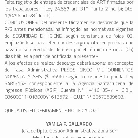
Falta registro de entrega de credenciales de ART firmadas por
los trabajadores – Ley 24.557 art. 31° Punto 2 inc. b); Dto.
170/96 art. 28° Inc. h).-
CONCLUSIONES: Del presente Dictamen se desprende que la
R/S antes mencionada, ha infringido las normativas vigentes
de SEGURIDAD E HIGIENE, según constancia de fojas 02,
emplazándose para efectuar descargo y ofrecer pruebas que
hagan a su derecho de defensa por el término de cinco (05)
días hábiles a partir de notificada la presente.-
A los efectos de realizar descargo deberá abonar en concepto
de Tasa Administrativa PESOS CINCO MIL QUINIENTOS
NOVENTA Y SEIS ($ 5596) según lo dispuesto por la Ley
3485/16.- correspondiente a la Agencia Santacruceña de
Ingresos Públicos (ASIP) Cuenta Nº 1-416135-7 – C.B.U:
08600011-01800041613572 – C.U.I.T Nº 30673639603.-
QUEDA USTED DEBIDAMENTE NOTIFICADO.-
YAMILA F. GALLARDO
Jefa de Dpto. Gestión Administrativa Zona Sur
Ministerio de Trabajo, Empleo y S.S.