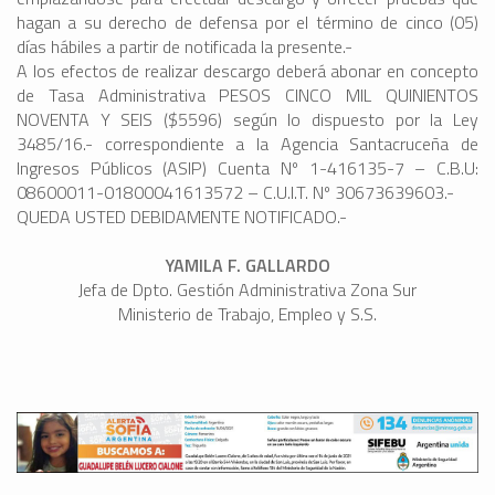
hagan a su derecho de defensa por el término de cinco (05)
días hábiles a partir de notificada la presente.-
A los efectos de realizar descargo deberá abonar en concepto
de Tasa Administrativa PESOS CINCO MIL QUINIENTOS
NOVENTA Y SEIS ($5596) según lo dispuesto por la Ley
3485/16.- correspondiente a la Agencia Santacruceña de
Ingresos Públicos (ASIP) Cuenta Nº 1-416135-7 – C.B.U:
08600011-01800041613572 – C.U.I.T. Nº 30673639603.-
QUEDA USTED DEBIDAMENTE NOTIFICADO.-
YAMILA F. GALLARDO
Jefa de Dpto. Gestión Administrativa Zona Sur
Ministerio de Trabajo, Empleo y S.S.