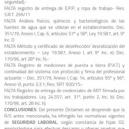
seguridad).-
FALTA registro de entrega de E.P.P. y ropa de trabajo- Res.
S.R.T. 299/11
FALTA Análisis físicos, químicos y bacteriológicos de las
fuentes de agua que se utilizan en el establecimiento. Dec.
351/79, Anexo I, Cap. 6, artículos 57º y 58º, Ley 19.587, art. 9º
Inc. D
FALTA Método y certificado de desinfección/ desratización del
establecimiento – Ley 19.587, Anexo I, art 9º Inc. e); Dec.
170/96, art 28º Inc. h).-
FALTA Registro de mediciones de puesta a tierra (P.A.T.) y
continuidad del sistema con protocolo y firma del profesional
actuante – Dec. 351/79, Anexo I, Cap. 14, artículos 95º y 96º,
Anexo VI, punto 3.3.1; Res. SRT 900/15.-
FALTA Registro de entrega de credenciales de ART firmada por
los trabajadores. Ley 24.557, art. 31º, punto 2, Inc. b); Dec.
170/96, art. 28 Inc. h).
CONCLUSIONES
: Del presente Dictamen se desprende que la
R/S antes mencionada, ha infringido las normativas vigentes
de
SEGURIDAD LABORAL
, según constancia de fojas 02,
emplazándose para efectuar descargo y ofrecer pruebas que