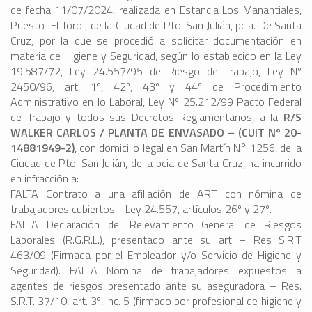
de fecha 11/07/2024, realizada en Estancia Los Manantiales,
Puesto ¨El Toro¨, de la Ciudad de Pto. San Julián, pcia. De Santa
Cruz, por la que se procedió a solicitar documentación en
materia de Higiene y Seguridad, según lo establecido en la Ley
19.587/72, Ley 24.557/95 de Riesgo de Trabajo, Ley Nº
2450/96, art. 1º, 42º, 43º y 44º de Procedimiento
Administrativo en lo Laboral, Ley Nº 25.212/99 Pacto Federal
de Trabajo y todos sus Decretos Reglamentarios, a la
R/S
WALKER CARLOS / PLANTA DE ENVASADO – (CUIT Nº 20-
14881949-2)
, con domicilio legal en San Martín N° 1256, de la
Ciudad de Pto. San Julián, de la pcia de Santa Cruz, ha incurrido
en infracción a:
FALTA Contrato a una afiliación de ART con nómina de
trabajadores cubiertos - Ley 24.557, artículos 26º y 27º.
FALTA Declaración del Relevamiento General de Riesgos
Laborales (R.G.R.L.), presentado ante su art – Res S.R.T
463/09 (Firmada por el Empleador y/o Servicio de Higiene y
Seguridad). FALTA Nómina de trabajadores expuestos a
agentes de riesgos presentado ante su aseguradora – Res.
S.R.T. 37/10, art. 3º, Inc. 5 (firmado por profesional de higiene y