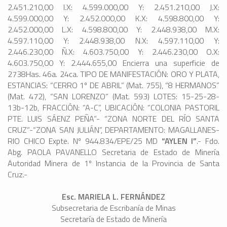
2.451.210,00 I.X: 4.599.000,00 Y: 2.451.210,00 J.X:
4.599.000,00 Y: 2.452.000,00 K.X: 4.598.800,00 Y:
2.452.000,00 L.X: 4.598.800,00 Y: 2.448.938,00 M.X:
4.597.110,00 Y: 2.448.938,00 N.X: 4.597.110,00 Y:
2.446.230,00 Ñ.X: 4.603.750,00 Y: 2.446.230,00 O.X:
4.603.750,00 Y: 2.444.655,00 Encierra una superficie de
2738Has. 46a. 24ca. TIPO DE MANIFESTACIÓN: ORO Y PLATA,
ESTANCIAS: “CERRO 1º DE ABRIL” (Mat. 755), “8 HERMANOS”
(Mat. 472), “SAN LORENZO” (Mat. 593) LOTES: 15-25-28-
13b-12b, FRACCIÓN: “A-C”, UBICACIÓN: “COLONIA PASTORIL
PTE. LUIS SÁENZ PEÑA”- “ZONA NORTE DEL RÍO SANTA
CRUZ”-“ZONA SAN JULIÁN”, DEPARTAMENTO: MAGALLANES-
RIO CHICO Expte. Nº 944.834/EPE/25 MD
“AYLEN I”
.- Fdo.
Abg. PAOLA PAVANELLO Secretaria de Estado de Minería
Autoridad Minera de 1º Instancia de la Provincia de Santa
Cruz.-
Esc. MARIELA L. FERNÁNDEZ
Subsecretaria de Escribanía de Minas
Secretaría de Estado de Minería