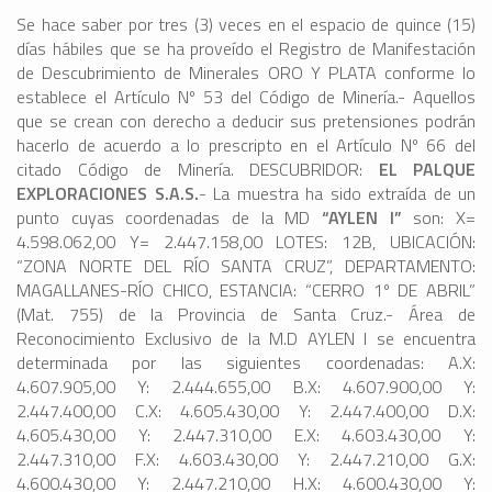
Se hace saber por tres (3) veces en el espacio de quince (15)
días hábiles que se ha proveído el Registro de Manifestación
de Descubrimiento de Minerales ORO Y PLATA conforme lo
establece el Artículo Nº 53 del Código de Minería.- Aquellos
que se crean con derecho a deducir sus pretensiones podrán
hacerlo de acuerdo a lo prescripto en el Artículo Nº 66 del
citado Código de Minería. DESCUBRIDOR:
EL PALQUE
EXPLORACIONES S.A.S.
- La muestra ha sido extraída de un
punto cuyas coordenadas de la MD
“AYLEN I”
son: X=
4.598.062,00 Y= 2.447.158,00 LOTES: 12B, UBICACIÓN:
“ZONA NORTE DEL RÍO SANTA CRUZ”, DEPARTAMENTO:
MAGALLANES-RÍO CHICO, ESTANCIA: “CERRO 1º DE ABRIL”
(Mat. 755) de la Provincia de Santa Cruz.- Área de
Reconocimiento Exclusivo de la M.D AYLEN I se encuentra
determinada por las siguientes coordenadas: A.X:
4.607.905,00 Y: 2.444.655,00 B.X: 4.607.900,00 Y:
2.447.400,00 C.X: 4.605.430,00 Y: 2.447.400,00 D.X:
4.605.430,00 Y: 2.447.310,00 E.X: 4.603.430,00 Y:
2.447.310,00 F.X: 4.603.430,00 Y: 2.447.210,00 G.X:
4.600.430,00 Y: 2.447.210,00 H.X: 4.600.430,00 Y: