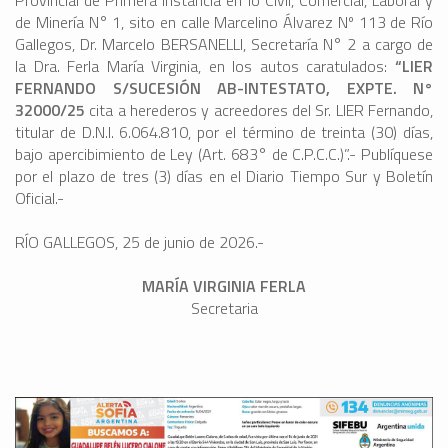
Provincial de Primera Instancia en lo Civil, Comercial, Laboral y
de Minería N° 1, sito en calle Marcelino Álvarez Nº 113 de Río
Gallegos, Dr. Marcelo BERSANELLI, Secretaría N° 2 a cargo de
la Dra. Ferla María Virginia, en los autos caratulados:
“LIER
FERNANDO S/SUCESIÓN AB-INTESTATO, EXPTE. N°
32000/25
cita a herederos y acreedores del Sr. LIER Fernando,
titular de D.N.I. 6.064.810, por el término de treinta (30) días,
bajo apercibimiento de Ley (Art. 683° de C.P.C.C.)”.- Publíquese
por el plazo de tres (3) días en el Diario Tiempo Sur y Boletín
Oficial.-
RÍO GALLEGOS, 25 de junio de 2026.-
MARÍA VIRGINIA FERLA
Secretaria