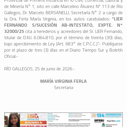
Provincial de Primera Instancia en lo Civil, Comercial, Laboral y
de Minería N° 1, sito en calle Marcelino Álvarez Nº 113 de Río
Gallegos, Dr. Marcelo BERSANELLI, Secretaría N° 2 a cargo de
la Dra. Ferla María Virginia, en los autos caratulados:
“LIER
FERNANDO S/SUCESIÓN AB-INTESTATO, EXPTE. N°
32000/25
cita a herederos y acreedores del Sr. LIER Fernando,
titular de D.N.I. 6.064.810, por el término de treinta (30) días,
bajo apercibimiento de Ley (Art. 683° de C.P.C.C.)”.- Publíquese
por el plazo de tres (3) días en el Diario Tiempo Sur y Boletín
Oficial.-
RÍO GALLEGOS, 25 de junio de 2026.-
MARÍA VIRGINIA FERLA
Secretaria