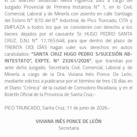
El Dr. Marcelo Sebastián Nieva Figueroa, Juez a cargo del
Juzgado Provincial de Primera Instancia N° 1, en lo Civil,
Comercial, Laboral y de Minería con asiento en calle Santiago
del Estero N° 870 del B° Industrial, de Pico Truncado, CITA y
EMPLAZA a todos los que se consideren con derecho a los
bienes dejados por el causante Sr. HUGO PEDRO SANTA
CRUZ, D.N.I. N° 17.765.648, para que dentro del plazo de
TREINTA (30) DÍAS hagan valer sus derechos en autos
caratulados:
“SANTA CRUZ HUGO PEDRO S/SUCESIÓN AB-
INTESTATO”, EXPTE. N° 23261/2026”
, que tramitan por
ante dicho Juzgado, Secretaría Civil, Comercial, Laboral y de
Minería a cargo de la Dra. Viviana Inés Ponce De León,
mediante edictos a publicarse por el término de tres (3) días en
el Diario “Crónica” de la ciudad de Comodoro Rivadavia, y en el
Boletín Oficial de la Provincia de Santa Cruz.-
PICO TRUNCADO, Santa Cruz, 11 de junio de 2026.-
VIVIANA INÉS PONCE DE LEÓN
Secretaria