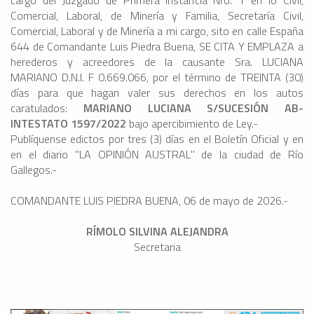
cargo del Juzgado de Primera Instancia Nro. 1 en lo Civil,
Comercial, Laboral, de Minería y Familia, Secretaría Civil,
Comercial, Laboral y de Minería a mi cargo, sito en calle España
644 de Comandante Luis Piedra Buena, SE CITA Y EMPLAZA a
herederos y acreedores de la causante Sra. LUCIANA
MARIANO D.N.I. F 0.669.066, por el término de TREINTA (30)
días para que hagan valer sus derechos en los autos
caratulados:
MARIANO LUCIANA S/SUCESIÓN AB-
INTESTATO 1597/2022
bajo apercibimiento de Ley.-
Publíquense edictos por tres (3) días en el Boletín Oficial y en
en el diario "LA OPINIÓN AUSTRAL" de la ciudad de Río
Gallegos.-
COMANDANTE LUIS PIEDRA BUENA, 06 de mayo de 2026.-
RÍMOLO SILVINA ALEJANDRA
Secretaria