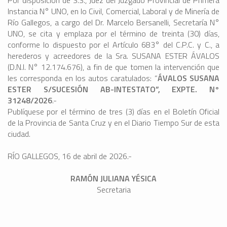
Por disposición de S.S., Juez del Juzgado Provincial de Primera
Instancia N° UNO, en lo Civil, Comercial, Laboral y de Minería de
Río Gallegos, a cargo del Dr. Marcelo Bersanelli, Secretaría N°
UNO, se cita y emplaza por el término de treinta (30) días,
conforme lo dispuesto por el Artículo 683° del C.P.C. y C., a
herederos y acreedores de la Sra. SUSANA ESTER ÁVALOS
(D.N.I. N° 12.174.676), a fin de que tomen la intervención que
les corresponda en los autos caratulados: “
ÁVALOS SUSANA
ESTER S/SUCESIÓN AB-INTESTATO”, EXPTE. N°
31248/2026
.-
Publíquese por el término de tres (3) días en el Boletín Oficial
de la Provincia de Santa Cruz y en el Diario Tiempo Sur de esta
ciudad.
RÍO GALLEGOS, 16 de abril de 2026.-
RAMÓN JULIANA YÉSICA
Secretaria