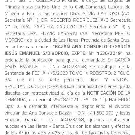
El Sr. Juez, Dr. GUILLERMO P. GHÍO, a cargo del Juzgado de
Primera Instancia Nro. Uno en lo Civil, Comercial, Laboral, de
Minería y Familia, Secretarios DRA. SILVIA CARDOSO (A/C
Secretaría N° 1), DR. ROBERTO RODRÍGUEZ (A/C Secretaría
N° 2), DRA. GABRIELA CARRIZO (A/C Secretaría N° 3) y
Secretaria DRA. FLAVIA CASARINI (A/C Secretaría PERITO
MORENO), de la ciudad de Las Heras, Provincia de Santa Cruz,
en autos caratulados:
“BAZÁN ANA CONSUELO C/GARCÍA
JESÚS EMANUEL S/DIVORCIO, EXPTE. N° 1636/2019”
, ha
ordenado la publicación para que el demandado Sr. GARCÍA
JESÚS EMANUEL - D.N.I.: 40.023.568, se notifique de la
Sentencia de FECHA: 4/5/2023 TOMO: IX REGISTRO: 2 FOLIO:
3/4 que en su parte pertinente dice: “Y VISTOS...
RESULTANDO...CONSIDERANDO...la comunidad de bienes queda
disuelta con retroactividad al: día de la NOTIFICACIÓN DE LA
DEMANDA, es decir al 25/08/2021... FALLO: 1°). HACIENDO
lugar a la demanda interpuesta y disponiendo el divorcio
vincular de: Ana Consuelo Bazán - D.N.I.: 41.683.973 y Jesús
Emanuel García - D.N.I.: 40.023.568, quienes contrajeron
nupcias en Las Heras - Santa Cruz con los alcances y efectos
de los Artículos 435 y 475 y ccs. del Código Civil y Comercial