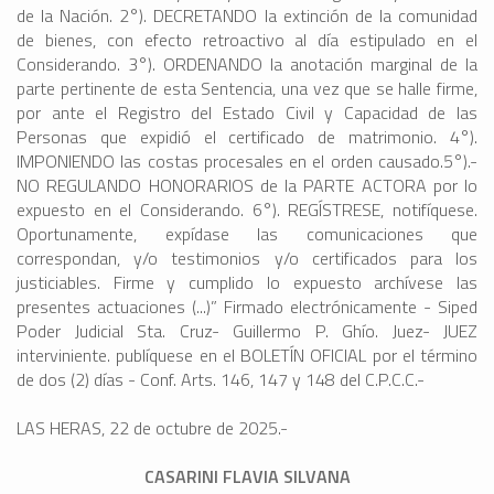
de la Nación. 2°). DECRETANDO la extinción de la comunidad
de bienes, con efecto retroactivo al día estipulado en el
Considerando. 3°). ORDENANDO la anotación marginal de la
parte pertinente de esta Sentencia, una vez que se halle firme,
por ante el Registro del Estado Civil y Capacidad de las
Personas que expidió el certificado de matrimonio. 4°).
IMPONIENDO las costas procesales en el orden causado.5°).-
NO REGULANDO HONORARIOS de la PARTE ACTORA por lo
expuesto en el Considerando. 6°). REGÍSTRESE, notifíquese.
Oportunamente, expídase las comunicaciones que
correspondan, y/o testimonios y/o certificados para los
justiciables. Firme y cumplido lo expuesto archívese las
presentes actuaciones (...)” Firmado electrónicamente - Siped
Poder Judicial Sta. Cruz- Guillermo P. Ghío. Juez- JUEZ
interviniente. publíquese en el BOLETÍN OFICIAL por el término
de dos (2) días - Conf. Arts. 146, 147 y 148 del C.P.C.C.-
LAS HERAS, 22 de octubre de 2025.-
CASARINI FLAVIA SILVANA