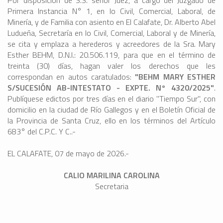
Por disposición de S.S. señor Juez, a cargo del Juzgado de
Primera Instancia N° 1, en lo Civil, Comercial, Laboral, de
Minería, y de Familia con asiento en El Calafate, Dr. Alberto Abel
Ludueña, Secretaría en lo Civil, Comercial, Laboral y de Minería,
se cita y emplaza a herederos y acreedores de la Sra. Mary
Esther BEHM, D.N.I.: 20.506.119, para que en el término de
treinta (30) días, hagan valer los derechos que les
correspondan en autos caratulados:
"BEHM MARY ESTHER
S/SUCESIÓN AB-INTESTATO - EXPTE. N° 4320/2025"
.
Publíquese edictos por tres días en el diario "Tiempo Sur", con
domicilio en la ciudad de Río Gallegos y en el Boletín Oficial de
la Provincia de Santa Cruz, ello en los términos del Artículo
683° del C.P.C. Y C..-
EL CALAFATE, 07 de mayo de 2026.-
CALIO MARILINA CAROLINA
Secretaria