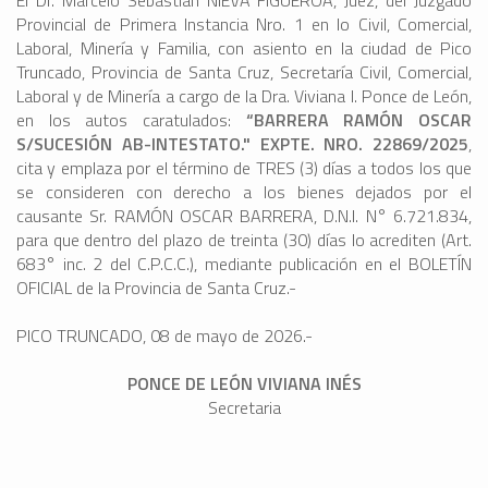
El Dr. Marcelo Sebastián NIEVA FIGUEROA, Juez, del Juzgado
Provincial de Primera Instancia Nro. 1 en lo Civil, Comercial,
Laboral, Minería y Familia, con asiento en la ciudad de Pico
Truncado, Provincia de Santa Cruz, Secretaría Civil, Comercial,
Laboral y de Minería a cargo de la Dra. Viviana I. Ponce de León,
en los autos caratulados:
“BARRERA RAMÓN OSCAR
S/SUCESIÓN AB-INTESTATO." EXPTE. NRO. 22869/2025
,
cita y emplaza por el término de TRES (3) días a todos los que
se consideren con derecho a los bienes dejados por el
causante Sr. RAMÓN OSCAR BARRERA, D.N.I. N° 6.721.834,
para que dentro del plazo de treinta (30) días lo acrediten (Art.
683° inc. 2 del C.P.C.C.), mediante publicación en el BOLETÍN
OFICIAL de la Provincia de Santa Cruz.-
PICO TRUNCADO, 08 de mayo de 2026.-
PONCE DE LEÓN VIVIANA INÉS
Secretaria