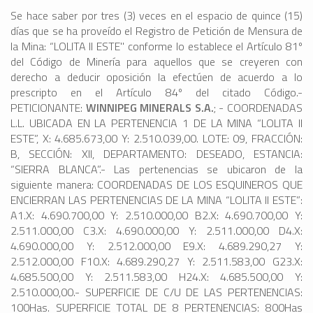
Se hace saber por tres (3) veces en el espacio de quince (15)
días que se ha proveído el Registro de Petición de Mensura de
la Mina: “LOLITA II ESTE" conforme lo establece el Artículo 81º
del Código de Minería para aquellos que se creyeren con
derecho a deducir oposición la efectúen de acuerdo a lo
prescripto en el Artículo 84º del citado Código.-
PETICIONANTE:
WINNIPEG MINERALS S.A.
; - COORDENADAS
L.L. UBICADA EN LA PERTENENCIA 1 DE LA MINA “LOLITA II
ESTE”, X: 4.685.673,00 Y: 2.510.039,00. LOTE: 09, FRACCIÓN:
B, SECCIÓN: XII, DEPARTAMENTO: DESEADO, ESTANCIA:
“SIERRA BLANCA”.- Las pertenencias se ubicaron de la
siguiente manera: COORDENADAS DE LOS ESQUINEROS QUE
ENCIERRAN LAS PERTENENCIAS DE LA MINA “LOLITA II ESTE”:
A1.X: 4.690.700,00 Y: 2.510.000,00 B2.X: 4.690.700,00 Y:
2.511.000,00 C3.X: 4.690.000,00 Y: 2.511.000,00 D4.X:
4.690.000,00 Y: 2.512.000,00 E9.X: 4.689.290,27 Y:
2.512.000,00 F10.X: 4.689.290,27 Y: 2.511.583,00 G23.X:
4.685.500,00 Y: 2.511.583,00 H24.X: 4.685.500,00 Y:
2.510.000,00.- SUPERFICIE DE C/U DE LAS PERTENENCIAS:
100Has. SUPERFICIE TOTAL DE 8 PERTENENCIAS: 800Has