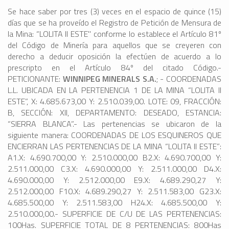
Se hace saber por tres (3) veces en el espacio de quince (15)
días que se ha proveído el Registro de Petición de Mensura de
la Mina: “LOLITA II ESTE" conforme lo establece el Artículo 81º
del Código de Minería para aquellos que se creyeren con
derecho a deducir oposición la efectúen de acuerdo a lo
prescripto en el Artículo 84º del citado Código.-
PETICIONANTE:
WINNIPEG MINERALS S.A.
; - COORDENADAS
L.L. UBICADA EN LA PERTENENCIA 1 DE LA MINA “LOLITA II
ESTE”, X: 4.685.673,00 Y: 2.510.039,00. LOTE: 09, FRACCIÓN:
B, SECCIÓN: XII, DEPARTAMENTO: DESEADO, ESTANCIA:
“SIERRA BLANCA”.- Las pertenencias se ubicaron de la
siguiente manera: COORDENADAS DE LOS ESQUINEROS QUE
ENCIERRAN LAS PERTENENCIAS DE LA MINA “LOLITA II ESTE”:
A1.X: 4.690.700,00 Y: 2.510.000,00 B2.X: 4.690.700,00 Y:
2.511.000,00 C3.X: 4.690.000,00 Y: 2.511.000,00 D4.X:
4.690.000,00 Y: 2.512.000,00 E9.X: 4.689.290,27 Y:
2.512.000,00 F10.X: 4.689.290,27 Y: 2.511.583,00 G23.X:
4.685.500,00 Y: 2.511.583,00 H24.X: 4.685.500,00 Y:
2.510.000,00.- SUPERFICIE DE C/U DE LAS PERTENENCIAS:
100Has. SUPERFICIE TOTAL DE 8 PERTENENCIAS: 800Has