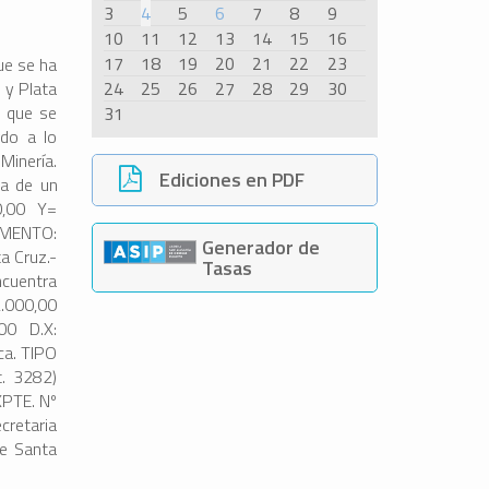
3
4
5
6
7
8
9
10
11
12
13
14
15
16
17
18
19
20
21
22
23
ue se ha
 y Plata
24
25
26
27
28
29
30
s que se
31
rdo a lo
nería.
Ediciones en PDF
da de un
0,00 Y=
AMENTO:
Generador de
a Cruz.-
Tasas
cuentra
2.000,00
00 D.X:
ca. TIPO
. 3282)
XPTE. Nº
cretaria
de Santa