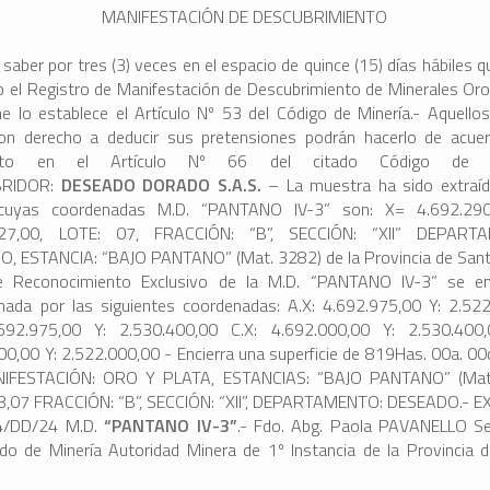
MANIFESTACIÓN DE DESCUBRIMIENTO
saber por tres (3) veces en el espacio de quince (15) días hábiles q
o el Registro de Manifestación de Descubrimiento de Minerales Oro
e lo establece el Artículo Nº 53 del Código de Minería.- Aquello
on derecho a deducir sus pretensiones podrán hacerlo de acue
ripto en el Artículo Nº 66 del citado Código de Mi
BRIDOR:
DESEADO DORADO S.A.S.
– La muestra ha sido extraí
cuyas coordenadas M.D. “PANTANO IV-3” son: X= 4.692.29
327,00, LOTE: 07, FRACCIÓN: “B”, SECCIÓN: “XII” DEPART
, ESTANCIA: “BAJO PANTANO” (Mat. 3282) de la Provincia de Sant
e Reconocimiento Exclusivo de la M.D. “PANTANO IV-3” se en
nada por las siguientes coordenadas: A.X: 4.692.975,00 Y: 2.52
.692.975,00 Y: 2.530.400,00 C.X: 4.692.000,00 Y: 2.530.400,
00,00 Y: 2.522.000,00 - Encierra una superficie de 819Has. 00a. 00
IFESTACIÓN: ORO Y PLATA, ESTANCIAS: “BAJO PANTANO” (Mat
8,07 FRACCIÓN: “B”, SECCIÓN: “XII”, DEPARTAMENTO: DESEADO.- E
4/DD/24 M.D.
“
PANTANO IV-3”
.- Fdo. Abg. Paola PAVANELLO Se
do de Minería Autoridad Minera de 1º Instancia de la Provincia 