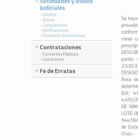
Sociedades y Avisos
Judiciales
- Edictos
Se hace 
- Avisos
proveíd
- Convocatoria
- Notificaciones
conform
- Deudores Alimentarios
crean c
presc
Contrataciones
DESCU
- Concursos Públicos
punto 
- Licitaciones
2.530.
Fe de Erratas
DESEADO
Área d
determi
B.X: 4
4.692.0
DE MAN
LOTE: 0
944.56
de Esta
Cruz.-