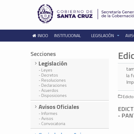
INICIO
INSTITUCIONAL
LEGISLACIÓN
AVIS
Edi
Secciones
Legislación
tam
- Leyes
- Decretos
la 
- Resoluciones
Imp
- Declaraciones
- Acuerdos
- Disposiciones
Edicto
Avisos Oficiales
EDICT
- Informes
- PAN
- Avisos
- Convocatoria