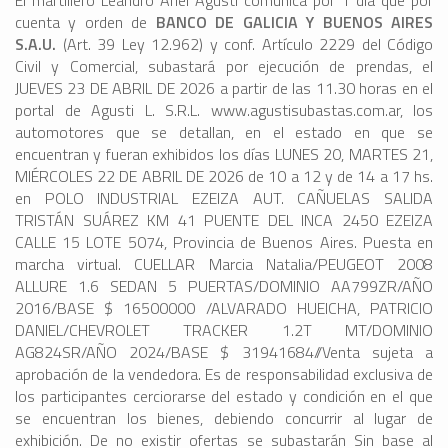
El martillero Leandro Ariel Agusti comunica por 1 día que por
cuenta y orden de
BANCO DE GALICIA Y BUENOS AIRES
S.A.U.
(Art. 39 Ley 12.962) y conf. Artículo 2229 del Código
Civil y Comercial, subastará por ejecución de prendas, el
JUEVES 23 DE ABRIL DE 2026 a partir de las 11.30 horas en el
portal de Agusti L. S.R.L. www.agustisubastas.com.ar, los
automotores que se detallan, en el estado en que se
encuentran y fueran exhibidos los días LUNES 20, MARTES 21,
MIÉRCOLES 22 DE ABRIL DE 2026 de 10 a 12 y de 14 a 17 hs.
en POLO INDUSTRIAL EZEIZA AUT. CAÑUELAS SALIDA
TRISTÁN SUÁREZ KM 41 PUENTE DEL INCA 2450 EZEIZA
CALLE 15 LOTE 5074, Provincia de Buenos Aires. Puesta en
marcha virtual. CUELLAR Marcia Natalia/PEUGEOT 2008
ALLURE 1.6 SEDAN 5 PUERTAS/DOMINIO AA799ZR/AÑO
2016/BASE $ 16500000 /ALVARADO HUEICHA, PATRICIO
DANIEL/CHEVROLET TRACKER 1.2T MT/DOMINIO
AG824SR/AÑO 2024/BASE $ 31941684//Venta sujeta a
aprobación de la vendedora. Es de responsabilidad exclusiva de
los participantes cerciorarse del estado y condición en el que
se encuentran los bienes, debiendo concurrir al lugar de
exhibición. De no existir ofertas se subastarán Sin base al