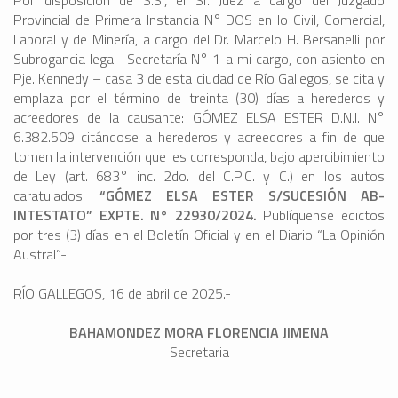
Por disposición de S.S., el Sr. Juez a cargo del Juzgado
Provincial de Primera Instancia N° DOS en lo Civil, Comercial,
Laboral y de Minería, a cargo del Dr. Marcelo H. Bersanelli por
Subrogancia legal- Secretaría N° 1 a mi cargo, con asiento en
Pje. Kennedy – casa 3 de esta ciudad de Río Gallegos, se cita y
emplaza por el término de treinta (30) días a herederos y
acreedores de la causante: GÓMEZ ELSA ESTER D.N.I. N°
6.382.509 citándose a herederos y acreedores a fin de que
tomen la intervención que les corresponda, bajo apercibimiento
de Ley (art. 683° inc. 2do. del C.P.C. y C.) en los autos
caratulados:
“GÓMEZ ELSA ESTER S/SUCESIÓN AB-
INTESTATO” EXPTE. N° 22930/2024.
Publíquense edictos
por tres (3) días en el Boletín Oficial y en el Diario “La Opinión
Austral”.-
RÍO GALLEGOS, 16 de abril de 2025.-
BAHAMONDEZ MORA FLORENCIA JIMENA
Secretaria