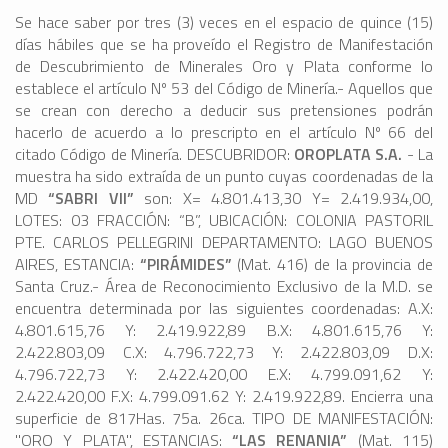
Se hace saber por tres (3) veces en el espacio de quince (15)
días hábiles que se ha proveído el Registro de Manifestación
de Descubrimiento de Minerales Oro y Plata conforme lo
establece el artículo Nº 53 del Código de Minería.- Aquellos que
se crean con derecho a deducir sus pretensiones podrán
hacerlo de acuerdo a lo prescripto en el artículo Nº 66 del
citado Código de Minería. DESCUBRIDOR:
OROPLATA S.A.
- La
muestra ha sido extraída de un punto cuyas coordenadas de la
MD
“SABRI VII”
son: X= 4.801.413,30 Y= 2.419.934,00,
LOTES: 03 FRACCIÓN: “B”, UBICACIÓN: COLONIA PASTORIL
PTE. CARLOS PELLEGRINI DEPARTAMENTO: LAGO BUENOS
AIRES, ESTANCIA:
“PIRÁMIDES”
(Mat. 416) de la provincia de
Santa Cruz.- Área de Reconocimiento Exclusivo de la M.D. se
encuentra determinada por las siguientes coordenadas: A.X:
4.801.615,76 Y: 2.419.922,89 B.X: 4.801.615,76 Y:
2.422.803,09 C.X: 4.796.722,73 Y: 2.422.803,09 D.X:
4.796.722,73 Y: 2.422.420,00 E.X: 4.799.091,62 Y:
2.422.420,00 F.X: 4.799.091.62 Y: 2.419.922,89. Encierra una
superficie de 817Has. 75a. 26ca. TIPO DE MANIFESTACIÓN:
"ORO Y PLATA", ESTANCIAS:
“LAS RENANIA”
(Mat. 115)