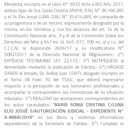
Mendoza, inscripta en el Libro R° 9932 Acta 4360 Año 2011,
ambas hijas de Sra. Sonia Cristina ARAYA, D.N.I. N° 36.768.285
y el Sr. Elio Josué LUNA, D.N.I. N° 35.614.689, en compañía de
su progenitora o de un tercero, expresamente designado por la
misma, en los términos y con los alcances del art. 14 de la
Constitución Nacional; arts. 3 y 8 de la Convención Sobre los
Derechos del Niño y 641 inc. b), 645, 677, 706 inc. a) y c.c. del
C.C.C.N.; la disposición 2656/11 y su modificatoria N°
5082/2017 de la Dirección Nacional de Migraciones.- 2°)
EXPÍDASE TESTIMONIO LEY 22.172.- 3°) NOTIFÍQUESE al
demandado mediante la publicación de Edictos.- 4°) HÁGASE
SABER al letrado, Dr. Aníbal Juan CORTI, abogado inscripto en
el Tomo VIII Folio 70 del TSJSC, que deberá expresarse
respecto a la percepción de sus honorarios profesionales y
acompañar, si correspondiere, las constancias de su situación
tributaria.- 5°) REALIZAR las anotaciones correspondientes en
los autos caratulados:
“ARAYA SONIA CRISTINA C/LUNA
ELIO JOSUÉ S/AUTORIZACIÓN JUDICIAL - EXPEDIENTE N°
A-8969/2019”
en los libros y sistemas informáticos
dependientes de la Secretaría de Familia.- 6°) Cumplido lo