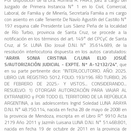
Por disposición de la Dra. Romina R. FRÍAS, juez a cargo del
Juzgado de Primera Instancia N° 1 en lo Civil, Comercial,
Laboral, de Familia y de Minería, Secretaría Familia a mi cargo
con asiento en calle Teniente De Navío Agustín del Castillo N°
197 esquina calle Presidente Luis Sáenz Peña de la localidad
de Río Turbio, provincia de Santa Cruz, se procede a la
notificación en los términos del art. 149° del CPCyC de Santa
Cruz, al Sr. LUNA Elio Josué D.N.I. N° 35.614.689, de la
resolución interlocutoria dispuesta en los autos caratulados:
"
ARAYA SONIA CRISTINA C/LUNA ELIO JOSUÉ
S/AUTORIZACIÓN JUDICIAL - EXPTE. N° A-12132/24”
, que
en su parte pertinente dice: “INTERLOCUTORIO. AÑO: 2025.
LIBRO: LVII. REGISTRO: 5012. FOLIO: 193/196. RÍO TURBIO, 26
DE FEBRERO DE 2025.- Y VISTOS... CONSIDERANDO...
RESUELVO: 1) OTORGAR AUTORIZACIÓN PARA VIAJAR AL
EXTRANJERO y POR TODO EL TERRITORIO DE LA REPÚBLICA
ARGENTINA, a las adolescentes Ingrid Soledad LUNA ARAYA
D.N.I. N° 48.750.114, nacida en fecha 28 de mayo de 2008 en
la provincia de Mendoza, inscripta en el Libro R° 9910 Acta
2179 Año 2011 y Jazmín Luisana LUNA D.N.I. N° 51.468.801,
nacida en fecha 19 de octubre de 2011 en la provincia de