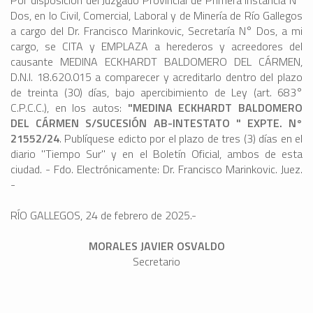
Por disposición del Juzgado Provincial de Primera Instancia N°
Dos, en lo Civil, Comercial, Laboral y de Minería de Río Gallegos
a cargo del Dr. Francisco Marinkovic, Secretaría N° Dos, a mi
cargo, se CITA y EMPLAZA a herederos y acreedores del
causante MEDINA ECKHARDT BALDOMERO DEL CÁRMEN,
D.N.I. 18.620.015 a comparecer y acreditarlo dentro del plazo
de treinta (30) días, bajo apercibimiento de Ley (art. 683°
C.P.C.C.), en los autos:
"MEDINA ECKHARDT BALDOMERO
DEL CÁRMEN S/SUCESIÓN AB-INTESTATO " EXPTE. N°
21552/24
. Publíquese edicto por el plazo de tres (3) días en el
diario "Tiempo Sur" y en el Boletín Oficial, ambos de esta
ciudad. - Fdo. Electrónicamente: Dr. Francisco Marinkovic. Juez.
-
RÍO GALLEGOS, 24 de febrero de 2025.-
MORALES JAVIER OSVALDO
Secretario