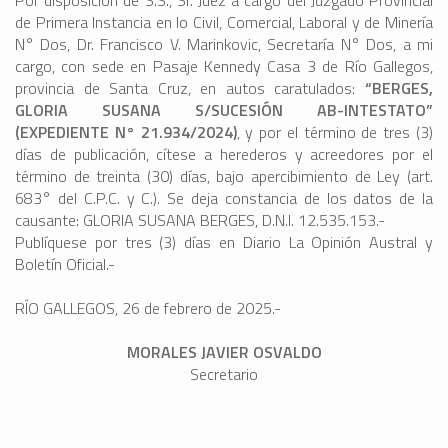
Por disposición de S.S., Sr. Juez a cargo del Juzgado Provincial
de Primera Instancia en lo Civil, Comercial, Laboral y de Minería
N° Dos, Dr. Francisco V. Marinkovic, Secretaría N° Dos, a mi
cargo, con sede en Pasaje Kennedy Casa 3 de Río Gallegos,
provincia de Santa Cruz, en autos caratulados:
“BERGES,
GLORIA SUSANA S/SUCESIÓN AB-INTESTATO”
(EXPEDIENTE N° 21.934/2024)
, y por el término de tres (3)
días de publicación, cítese a herederos y acreedores por el
término de treinta (30) días, bajo apercibimiento de Ley (art.
683° del C.P.C. y C.). Se deja constancia de los datos de la
causante: GLORIA SUSANA BERGES, D.N.I. 12.535.153.-
Publíquese por tres (3) días en Diario La Opinión Austral y
Boletín Oficial.-
RÍO GALLEGOS, 26 de febrero de 2025.-
MORALES JAVIER OSVALDO
Secretario