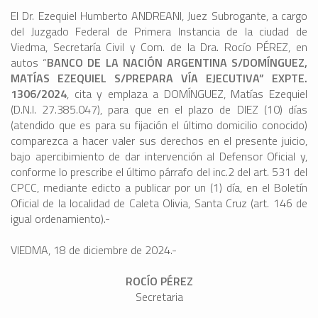
El Dr. Ezequiel Humberto ANDREANI, Juez Subrogante, a cargo
del Juzgado Federal de Primera Instancia de la ciudad de
Viedma, Secretaría Civil y Com. de la Dra. Rocío PÉREZ, en
autos “
BANCO DE LA NACIÓN ARGENTINA S/DOMÍNGUEZ,
MATÍAS EZEQUIEL S/PREPARA VÍA EJECUTIVA” EXPTE.
1306/2024
, cita y emplaza a DOMÍNGUEZ, Matías Ezequiel
(D.N.I. 27.385.047), para que en el plazo de DIEZ (10) días
(atendido que es para su fijación el último domicilio conocido)
comparezca a hacer valer sus derechos en el presente juicio,
bajo apercibimiento de dar intervención al Defensor Oficial y,
conforme lo prescribe el último párrafo del inc.2 del art. 531 del
CPCC, mediante edicto a publicar por un (1) día, en el Boletín
Oficial de la localidad de Caleta Olivia, Santa Cruz (art. 146 de
igual ordenamiento).-
VIEDMA, 18 de diciembre de 2024.-
ROCÍO PÉREZ
Secretaria