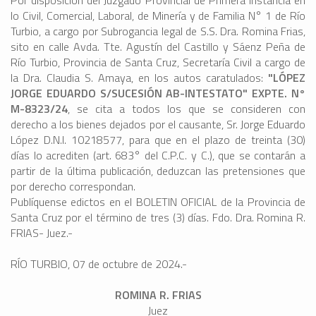
Por disposición del Juzgado Provincial de Primera Instancia en
lo Civil, Comercial, Laboral, de Minería y de Familia N° 1 de Río
Turbio, a cargo por Subrogancia legal de S.S. Dra. Romina Frias,
sito en calle Avda. Tte. Agustín del Castillo y Sáenz Peña de
Río Turbio, Provincia de Santa Cruz, Secretaría Civil a cargo de
la Dra. Claudia S. Amaya, en los autos caratulados:
"LÓPEZ
JORGE EDUARDO S/SUCESIÓN AB-INTESTATO" EXPTE. N°
M-8323/24
, se cita a todos los que se consideren con
derecho a los bienes dejados por el causante, Sr. Jorge Eduardo
López D.N.I. 10218577, para que en el plazo de treinta (30)
días lo acrediten (art. 683° del C.P.C. y C.), que se contarán a
partir de la última publicación, deduzcan las pretensiones que
por derecho correspondan.
Publíquense edictos en el BOLETIN OFICIAL de la Provincia de
Santa Cruz por el término de tres (3) días. Fdo. Dra. Romina R.
FRIAS- Juez.-
RÍO TURBIO, 07 de octubre de 2024.-
ROMINA R. FRIAS
Juez