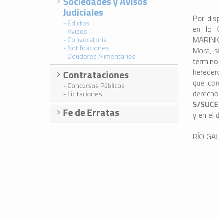
Sociedades y Avisos
Judiciales
Por dis
- Edictos
en lo C
- Avisos
MARINKO
- Convocatoria
- Notificaciones
Mora, s
- Deudores Alimentarios
término 
hereder
Contrataciones
que com
- Concursos Públicos
derech
- Licitaciones
S/SUCE
Fe de Erratas
y en el 
RÍO GAL