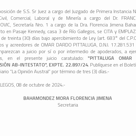
posición de S.S. Sr Juez a cargo del Juzgado de Primera Instancia 
ivil, Comercial, Laboral y de Minería a cargo del Dr. FRANC
VIC, Secretaría Nro. 1 a cargo de la Dra. Florencia Jimena Ba
ito en Pasaje Kennedy, casa 3 de Río Gallegos, se CITA y EMPLAZ
de treinta (30) días bajo apercibimiento de Ley (art. 683° del C.P.C
os y acreedores de OMAR DARDO PITTALUGA, D.N.I. 17.281.531 
parezcan a juicio por sí o por intermedio de apoderados, a eje
os, en el presente juicio caratulado:
"PITTALUGA OMAR
SIÓN AB-INTESTATO", EXPTE. 22.897/24
. Publíquese en el Boletí
diario “La Opinión Austral” por término de tres (3) días.-
LEGOS, 08 de octubre de 2024.-
BAHAMONDEZ MORA FLORENCIA JIMENA
Secretaria