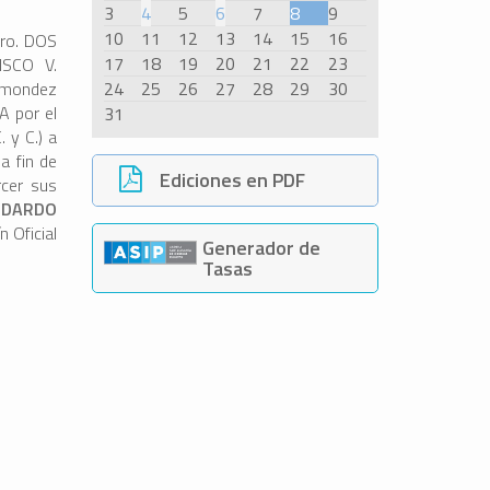
3
4
5
6
7
8
9
10
11
12
13
14
15
16
Nro. DOS
17
18
19
20
21
22
23
ISCO V.
hamondez
24
25
26
27
28
29
30
A por el
31
. y C.) a
a fin de
Ediciones en PDF
rcer sus
 DARDO
n Oficial
Generador de
Tasas