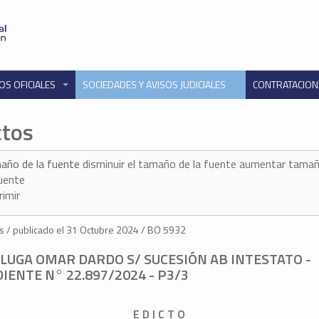
OS OFICIALES
SOCIEDADES Y AVISOS JUDICIALES
CONTRATACIO
ctos
año de la fuente
disminuir el tamaño de la fuente
aumentar tamañ
fuente
rimir
s / publicado el 31 Octubre 2024 / BO 5932
LUGA OMAR DARDO S/ SUCESIÓN AB INTESTATO -
IENTE N° 22.897/2024 - P3/3
E D I C T O