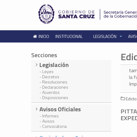
INICIO
INSTITUCIONAL
LEGISLACIÓN
AVIS
Edi
Secciones
Legislación
tam
- Leyes
- Decretos
la 
- Resoluciones
Imp
- Declaraciones
- Acuerdos
- Disposiciones
Edicto
Avisos Oficiales
PITTA
- Informes
EXPED
- Avisos
- Convocatoria