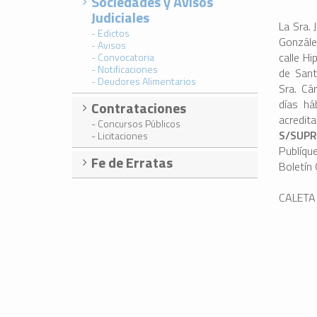
Sociedades y Avisos
Judiciales
La Sra. 
- Edictos
Gonzále
- Avisos
calle Hi
- Convocatoria
- Notificaciones
de Sant
- Deudores Alimentarios
Sra. Cá
días há
Contrataciones
acredit
- Concursos Públicos
S/SUPR
- Licitaciones
Publíqu
Fe de Erratas
Boletín O
CALETA 