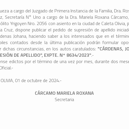
Jueza a cargo del Juzgado de Primera Instancia de la Familia, Dra. R
z, Secretaría N° Uno a cargo de la Dra. Mariela Roxana Cárcamo,
pólito Yrigoyen Nro. 2056 con asiento en la ciudad de Caleta Olivia, 
a Cruz, dispone publicar el pedido de supresión de apellido iniciad
rdenas Johana, haciendo saber a los interesados que en el térmi
biles contados desde la última publicación podrán formular opo
ar dichas circunstancias, en los autos caratulados:
"CÁRDENAS, J
ESIÓN DE APELLIDO", EXPTE. N° 8634/2023"
.-
ense edictos por el término de una vez por mes, durante dos mese
ficial.-
OLIVIA, 01 de octubre de 2024.-
CÁRCAMO MARIELA ROXANA
Secretaria