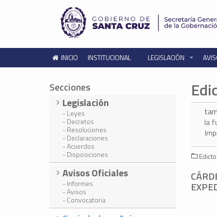
INICIO
INSTITUCIONAL
LEGISLACIÓN
AVIS
Edi
Secciones
Legislación
tam
- Leyes
- Decretos
la 
- Resoluciones
Imp
- Declaraciones
- Acuerdos
- Disposiciones
Edicto
Avisos Oficiales
CÁRDE
- Informes
EXPED
- Avisos
- Convocatoria