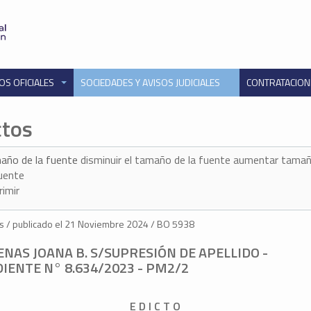
OS OFICIALES
SOCIEDADES Y AVISOS JUDICIALES
CONTRATACIO
ctos
año de la fuente
disminuir el tamaño de la fuente
aumentar tamañ
fuente
rimir
s / publicado el 21 Noviembre 2024 / BO 5938
NAS JOANA B. S/SUPRESIÓN DE APELLIDO -
IENTE N° 8.634/2023 - PM2/2
E D I C T O