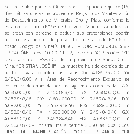
Se hace saber por tres (3) veces en el espacio de quince (15)
días hábiles que se ha proveído el Registro de Manifestación
de Descubrimiento de Minerales Oro y Plata conforme lo
establece el artículo Nº 53 del Código de Minería.- Aquellos que
se crean con derecho a deducir sus pretensiones podrán
hacerlo de acuerdo a lo prescripto en el artículo Nº 66 del
citado Código de Minería. DESCUBRIDOR:
FOMICRUZ S.E.
-
UBICACIÓN: Lotes 10-09-11-12, Fracción “A”, Sección: “XII”,
Departamento DESEADO de la provincia de Santa Cruz.-
Mina:
“CRISTIAN JOSÉ II”
.- La muestra ha sido extraída de un
punto cuyas coordenadas son: X= 4.685.752,00 Y=
2.454.348,00 y el Área de Reconocimiento Exclusivo se
encuentra determinada por las siguientes coordenadas: A.X:
4.688.000,00 Y: 2.450.848,46 B.X: 4.688.000,00 Y:
2.452.848,46 C.X: 4.687.000,00 Y: 2.452.848,46 D.X:
4.687.000,00 Y: 2.453.848,46 E.X: 4.688.000,00 Y:
2.453.848,46 F.X: 4.688.000,00 Y: 2.457.848,46 G.X:
4.683.500,00 Y: 2.457.848,46 H.X: 4.683.500,00 Y:
2.450.848,46.- Encierra una superficie 3.050Has. 00a. 00ca.
TIPO DE MANIFESTACIÓN: "ORO", ESTANCIA:
“LA