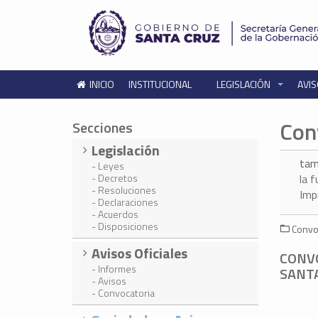
INICIO
INSTITUCIONAL
LEGISLACIÓN
AVIS
Con
Secciones
Legislación
tam
- Leyes
- Decretos
la 
- Resoluciones
Imp
- Declaraciones
- Acuerdos
- Disposiciones
Convoc
Avisos Oficiales
CONV
- Informes
SANTA
- Avisos
- Convocatoria