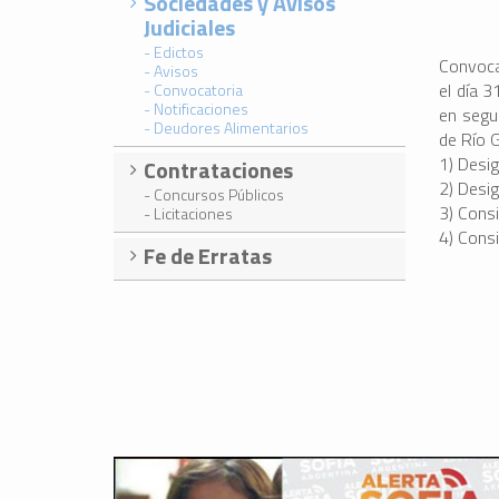
Sociedades y Avisos
Judiciales
- Edictos
Convoca
- Avisos
el día 3
- Convocatoria
- Notificaciones
en segu
- Deudores Alimentarios
de Río G
1) Desig
Contrataciones
2) Desig
- Concursos Públicos
3) Consi
- Licitaciones
4) Cons
Fe de Erratas