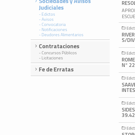
Sociedades y Avisos
RESOL
Judiciales
APROB
- Edictos
ESCUE
- Avisos
- Convocatoria
Edic
- Notificaciones
RIVE
- Deudores Alimentarios
S/DIV
Contrataciones
- Concursos Públicos
Edic
- Licitaciones
ROME
N° 22
Fe de Erratas
Edic
SAAV
INTES
Edic
SIDES
39.42
Edic
STOR