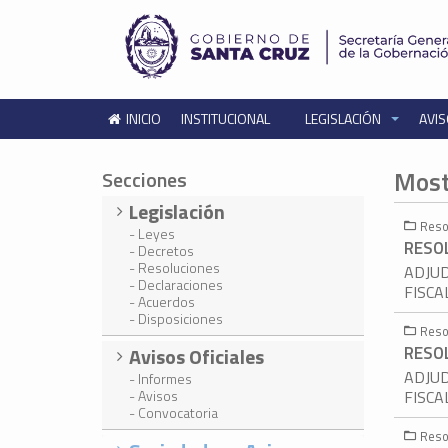
INICIO
INSTITUCIONAL
LEGISLACIÓN
AVIS
Most
Secciones
Legislación
Reso
- Leyes
RESOL
- Decretos
- Resoluciones
ADJUD
- Declaraciones
FISCA
- Acuerdos
- Disposiciones
Reso
RESOL
Avisos Oficiales
ADJUD
- Informes
- Avisos
FISCA
- Convocatoria
Reso