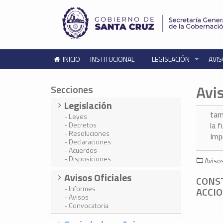
INICIO
INSTITUCIONAL
LEGISLACIÓN
AVIS
Avi
Secciones
Legislación
tam
- Leyes
- Decretos
la 
- Resoluciones
Imp
- Declaraciones
- Acuerdos
- Disposiciones
Avisos
Avisos Oficiales
CONST
- Informes
ACCIO
- Avisos
- Convocatoria