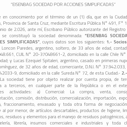
“EISENBAG SOCIEDAD POR ACCIONES SIMPLIFICADAS”
 en conocimiento por el término de un (1) día, que en la Ciuda
s, Provincia de Santa Cruz, mediante Escritura Pública N° 491, F° 1
unio de 2.026, ante mí, Escribano Público autorizante del Registro 
 se constituyó la sociedad denominada:
“EISENBAG SOCIED
ES SIMPLIFICADAS”
, cuyos datos son los siguientes:
1.- Socio
l Loncon Paredes, argentino, soltero, de 33 años de edad, contador
48.661, CUIL N° 20-37048661-2, domiciliado en la calle Chile N°
udad; y Lucas Ezequiel Spitaleri, argentino, casado en primeras nup
omínguez, de 32 años de edad, comerciante, D.N.I. N° 37.942.033,
2033-9, domiciliado en la calle Sureda N° 72, de esta Ciudad.-
2.
:
La sociedad tiene por objeto realizar por cuenta propia, de te
a a terceros, en cualquier parte de la República o en el exter
ntes actividades: a) Comercial: La compra, venta, consig
tación, comisión, distribución, comercialización, importación, expo
, fraccionamiento, envasado y toda otra forma de negociación
 al por menor, de artículos descartables, productos de higiene, li
ios, residuos y elementos para el manejo de residuos patogénicos, a
lería, librería, insumos comerciales e industriales y toda 