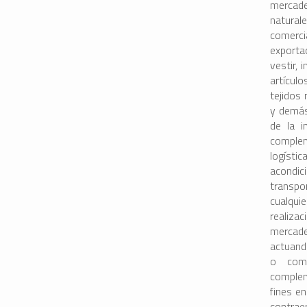
mercade
natural
comercia
exporta
vestir, 
artículo
tejidos 
y demás
de la i
complem
logíst
acondic
transpo
cualqui
realiza
mercade
actuand
o comi
complem
fines en
contrae