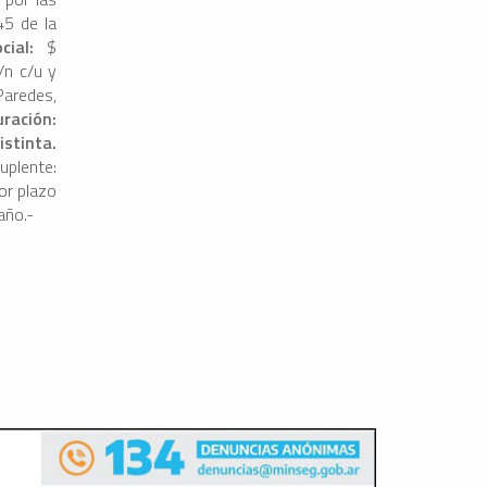
45 de la
cial:
$
/n c/u y
Paredes,
uración:
istinta.
uplente:
por plazo
año.-