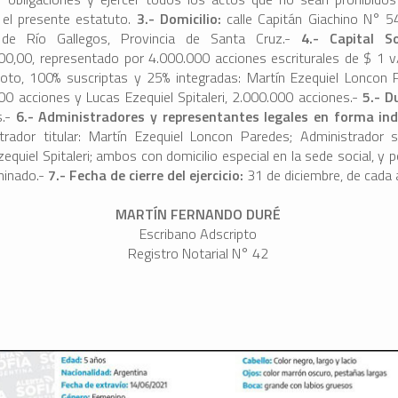
 el presente estatuto.
3.- Domicilio:
calle Capitán Giachino N° 5
 de Río Gallegos, Provincia de Santa Cruz.-
4.- Capital So
00,00, representado por 4.000.000 acciones escriturales de $ 1 v
oto, 100% suscriptas y 25% integradas: Martín Ezequiel Loncon 
00 acciones y Lucas Ezequiel Spitaleri, 2.000.000 acciones.-
5.- D
s.-
6.- Administradores y representantes legales en forma ind
trador titular: Martín Ezequiel Loncon Paredes; Administrador s
equiel Spitaleri; ambos con domicilio especial en la sede social, y 
minado.-
7.- Fecha de cierre del ejercicio:
31 de diciembre, de cada 
MARTÍN FERNANDO DURÉ
Escribano Adscripto
Registro Notarial N° 42