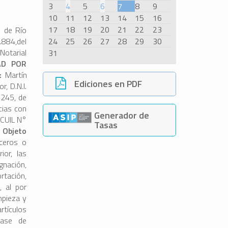
3
4
5
6
7
8
9
10
11
12
13
14
15
16
17
18
19
20
21
22
23
d de Río
.884,del
24
25
26
27
28
29
30
Notarial
31
AD POR
s:
Martín
Ediciones en PDF
, D.N.I.
 245, de
cias con
Generador de
 CUIL N°
Tasas
- Objeto
rceros o
ior, las
nación,
rtación,
, al por
mpieza y
rtículos
clase de