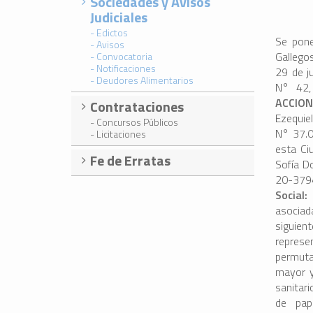
Sociedades y Avisos
Judiciales
- Edictos
Se pone
- Avisos
Gallego
- Convocatoria
- Notificaciones
29 de j
- Deudores Alimentarios
N° 42,
ACCION
Contrataciones
Ezequie
- Concursos Públicos
N° 37.0
- Licitaciones
esta Ci
Fe de Erratas
Sofía D
20-3794
Social
asociad
siguie
represen
permuta
mayor y
sanitar
de pape