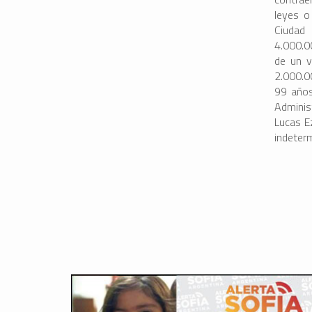
leyes o
Ciudad
4.000.0
de un v
2.000.0
99 año
Adminis
Lucas Ez
indeter