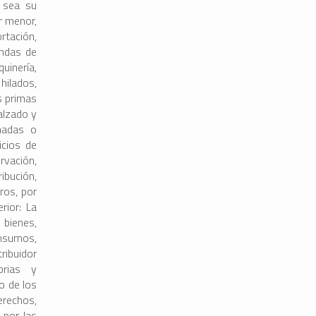
a sea su
r menor,
rtación,
endas de
quinería,
hilados,
s primas
alzado y
onadas o
icios de
vación,
ibución,
ros, por
rior: La
 bienes,
insumos,
ribuidor
orias y
o de los
derechos,
 por las