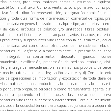
rías, bienes, productos, materias primas e insumos, cualquier
eza. b) Comercial textil: Compra, venta, tanto al por mayor como po
lización, distribución, representación, consignación, comisión, impo
ción y toda otra forma de intermediación comercial de ropas, pr
indumentaria en general, calzado de cualquier tipo, accesorios, marro
s de cuero, artículos de plástico y/o sintéticos, fibras textiles, 
naturales o artificiales, telas, estampados, avíos, insumos, materia
 productos y subproductos vinculados con la industria textil, del c
ndumentaria, así como toda otra clase de mercaderías relaci
entarias. c) Logística y almacenamiento: La prestación de serv
ica integral, almacenamiento, depósito, guarda, conser
ionamiento, clasificación, preparación de pedidos, embalaje, distr
rte y entrega de mercaderías, bienes e insumos propios o de terce
er medio autorizado por la legislación vigente. y d) Comercio exte
ción de operaciones de importación y exportación de toda clase de
rías, materias primas, productos elaborados o semielaborados e 
o por cuenta propia, de terceros o como representante, agente, dist
sionista, pudiendo efectuar todas las operaciones acces
entarias vinculadas al comercio internacional. Para el cumplimient
unciados, la sociedad tendrá plena capacidad jurídica para adquirir 
r obligaciones y ejercer todos los actos que no sean prohibidos